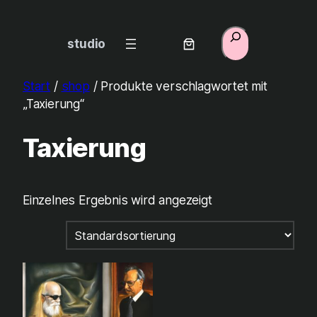
Zum
Inhalt
Suchen
studio
springen
Start
/
shop
/ Produkte verschlagwortet mit
„Taxierung“
Taxierung
Einzelnes Ergebnis wird angezeigt