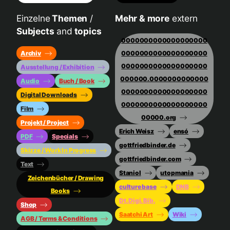
Einzelne
Themen
/
Mehr & more
extern
Subjects
and
topics
0000000000000000000
Archiv
0000000000000000000
0000000000000000000
Ausstellung / Exhibition
000000.0000000000000
Audio
Buch / Book
0000000000000000000
Digital Downloads
0000000000000000000
Film
00000.org
Projekt / Project
Erich Weisz
ensó
PDF
Specials
gottfriedbinder.de
Skizze / Work In Progress
gottfriedbinder.com
Text
Staniol
utopmania
Zeichenbücher / Drawing
culture base
DNB
Books
Dt. Digi. Bib.
Shop
Saatchi Art
Wiki
AGB / Terms & Conditions