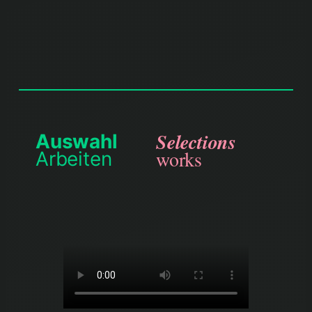
Kira KYRA: Under dog. Always and
forever.
Selections
Auswahl
works
Arbeiten