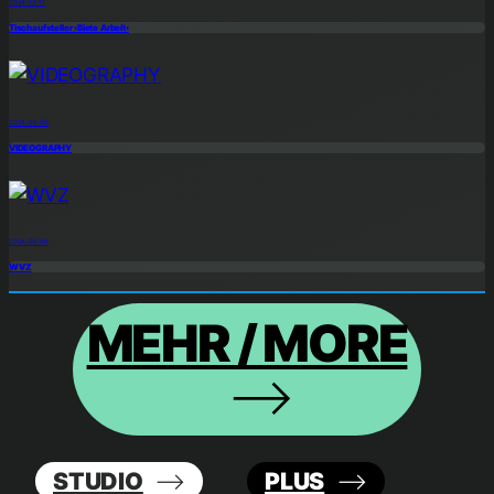
2024-12-11
Tischaufsteller ›Biete Arbeit‹
2024-05-06
VIDEOGRAPHY
2024-05-06
WVZ
MEHR / MORE
STUDIO
PLUS