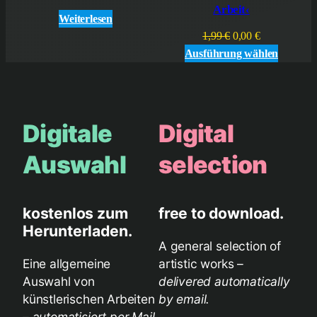
Arbeit‹
ANGEB
Weiterlesen
Ursprünglicher
Aktueller
1,99
€
0,00
€
Preis
Preis
Ausführung wählen
war:
ist:
1,99 €
0,00 €.
Digitale
Digital
Auswahl
selection
kostenlos zum
free to download.
Herunterladen.
A general selection of
Eine allgemeine
artistic works –
Auswahl von
delivered automatically
künstlerischen Arbeiten
by email.
–
automatisiert per Mail