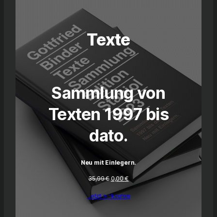
Texte
Sammlung von
Texten 1997 bis
dato.
Neu mit Einlegern.
Ursprünglicher
Aktueller
35,99
€
0,00
€
Preis
Preis
war:
ist:
Jetzt einkaufen
35,99 €
0,00 €.