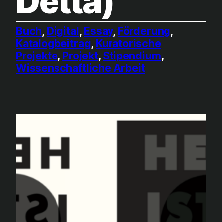
Detta)
Buch
, 
Digital
, 
Essay
, 
Förderung
, 
Katalogbeitrag
, 
Kuratorische
Projekte
, 
Projekt
, 
Stipendium
, 
Wissenschaftliche Arbeit