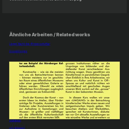
Ähnliche Arbeiten / Related works
Lange Nacht der Wissenschaften
In Bezug auf
Ausstellungen
UMGANG
In Bezug auf
Lehrtätigkeit