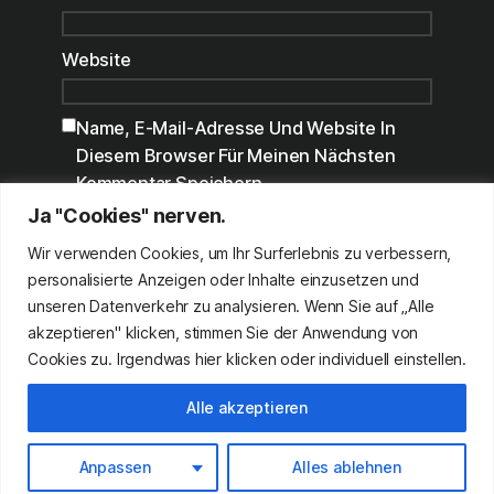
Website
Name, E-Mail-Adresse Und Website In
Diesem Browser Für Meinen Nächsten
Kommentar Speichern.
Ja "Cookies" nerven.
Benachrichtige Mich Über Nachfolgende
Kommentare Via E-Mail.
Wir verwenden Cookies, um Ihr Surferlebnis zu verbessern,
personalisierte Anzeigen oder Inhalte einzusetzen und
Benachrichtige Mich Über Neue Beiträge
unseren Datenverkehr zu analysieren. Wenn Sie auf „Alle
Via E-Mail.
akzeptieren" klicken, stimmen Sie der Anwendung von
Cookies zu. Irgendwas hier klicken oder individuell einstellen.
Alle akzeptieren
studio
caohom
/
gottfried binder
©
now
Anpassen
Alles ablehnen