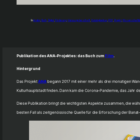
In
Analog
, 
Buch
, 
Digital
, 
Förderung
, 
Herausgeberschaft
, 
Katalogbeitrag
, 
PDF
, 
Projekt
, 
Wissenschaftlic
Publikation des ANA–Projektes: das Buch zum
Film
.
Hintergrund
Das Projekt
ANA
begann 2017 mit einer mehr als drei monatigen Wan
Kulturhauptstadt finden. Dann kam die Corona–Pandemie, das Jahr d
Diese Publikation bringt die wichtigsten Aspekte zusammen, die wäh
besten Fall als zeitgenössische Quelle für die Erforschung der Bana