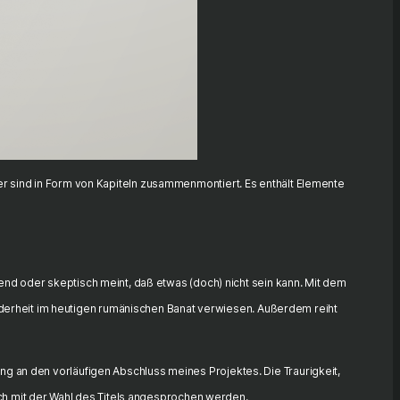
er sind in Form von Kapiteln zusammenmontiert. Es enthält Elemente
nd oder skeptisch meint, daß etwas (doch) nicht sein kann. Mit dem
erheit im heutigen rumänischen Banat verwiesen. Außerdem reiht
g an den vorläufigen Abschluss meines Projektes. Die Traurigkeit,
auch mit der Wahl des Titels angesprochen werden.