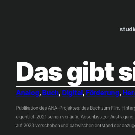
Zum
Inhalt
springen
studi
Das gibt 
Analog
, 
Buch
, 
Digital
, 
Förderung
, 
Her
Publikation des ANA–Projektes: das Buch zum Film. Hinte
eigentlich 2021 seinen vorläufig Abschluss zur Austragun
auf 2023 verschoben und dazwischen entstand der dazug