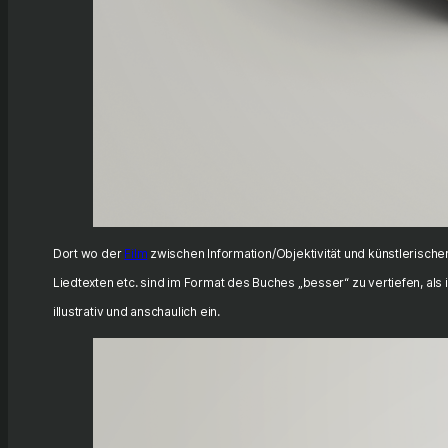
Dort wo der
Film
zwischen Information/Objektivität und künstlerische
Liedtexten etc. sind im Format des Buches „besser“ zu vertiefen, als
illustrativ und anschaulich ein.