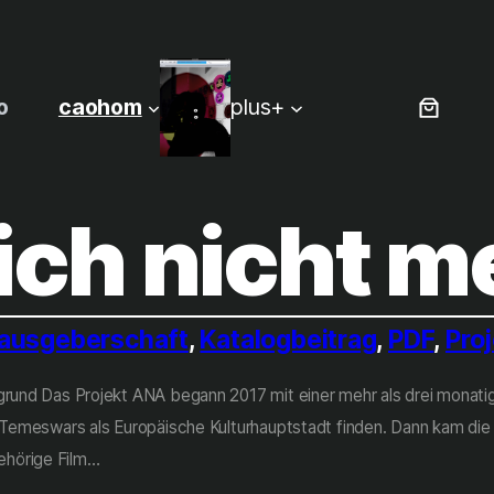
o
caohom
plus+
sich nicht m
ausgeberschaft
, 
Katalogbeitrag
, 
PDF
, 
Pro
rgrund Das Projekt ANA begann 2017 mit einer mehr als drei monat
g Temeswars als Europäische Kulturhauptstadt finden. Dann kam di
ehörige Film…