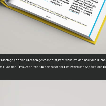
r Montage an seine Grenzen gestossen ist, kann vielleicht der Inhalt des Buc
 im Fluss des Films. Andersherum beinhaltet der Film zahlreiche Aspekte des B