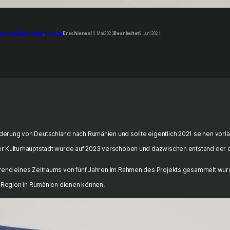
he Arbeit
Dokumentation
, 
förderung
Erschienen
14. Mai 2023
Bearbeitet
9. Juni 2024
derung von Deutschland nach Rumänien und sollte eigentlich 2021 seinen vorl
er Kulturhauptstadt wurde auf 2023 verschoben und dazwischen entstand der
rend eines Zeitraums von fünf Jahren im Rahmen des Projekts gesammelt wurden
t–Region in Rumänien dienen können.