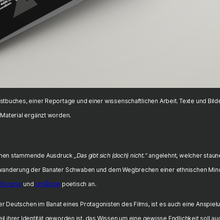
tbuches, einer Reportage und einer wissenschaftlichen Arbeit. Texte und Bild
 Material ergänzt worden.
schen stammende Ausdruck
„Das gibt sich (doch) nicht.“
angelehnt, welcher staune
uswanderung der Banater Schwaben und dem Wegbrechen einer ethnischen Mind
f/scenic
und
Umåtùng
poetisch an.
Deutschen im Banat eines Protagonisten des Films, ist es auch eine Anspielun
eil ihrer Identität geworden ist, das Wissen um eine gewisse Endlichkeit soll 