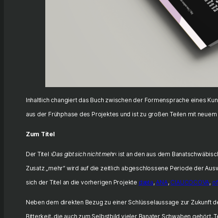
Inhaltlich changiert das Buch zwischen der Formensprache eines Kuns
aus der Frühphase des Projektes und ist zu großen Teilen mit neuem
Zum Titel
Der Titel ›
Das gibt sich nicht mehr
‹ ist an den aus dem Banatschwäbi
Zusatz „mehr“ wird auf die zeitlich abgeschlossene Periode der A
sich der Titel an die vorherigen Projekte
dæta
,
ANA
,
CIAUCOCOVA
,
of
Neben dem direkten Bezug zu einer Schlüsselaussage zur Zukunft der 
Bitterkeit, die auch zum Selbstbild vieler Banater Schwaben gehört, T