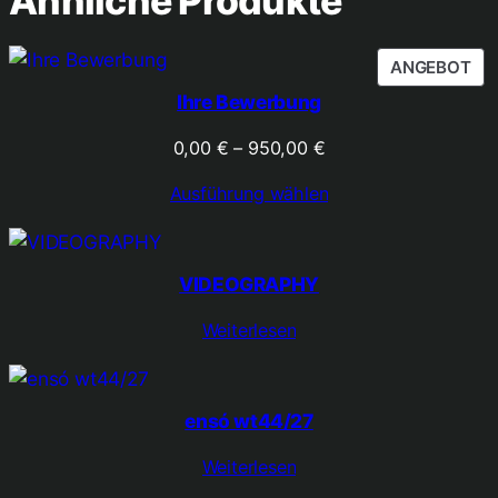
Ähnliche Produkte
PR
ANGEBOT
IM
Ihre Bewerbung
AN
Preisspanne:
0,00
€
–
950,00
€
0,00 €
Ausführung wählen
bis
950,00 €
VIDEOGRAPHY
Weiterlesen
ensó wt44/27
Weiterlesen