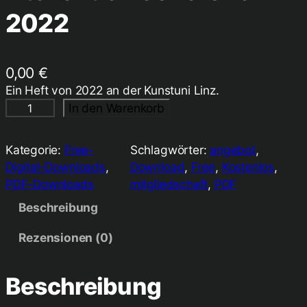
2022
0,00
€
Ein Heft von 2022 an der Kunstuni Linz.
A
In den Warenkorb
t
e
Kategorie:
Free-
Schlagwörter:
angebot
, 
l
Digital-Downloads
, 
Download
, 
Free
, 
Kostenlos
, 
i
PDF-Downloads
mitgliedschaft
, 
PDF
e
Beschreibung
r
d
Rezensionen (0)
e
R
e
Beschreibung
c