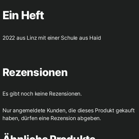
h
e
Ein Heft
r
c
h
2022 aus Linz mit einer Schule aus Haid
e
2
0
2
Rezensionen
2
M
e
Es gibt noch keine Rezensionen.
n
g
Nur angemeldete Kunden, die dieses Produkt gekauft
e
haben, dürfen eine Rezension abgeben.