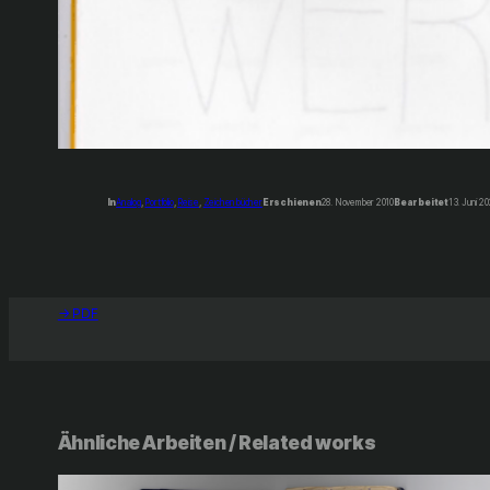
In
Analog
, 
Portfolio
, 
Reise
, 
Zeichenbücher
Erschienen
28. November 2010
Bearbeitet
13. Juni 2
→ PDF
Ähnliche Arbeiten / Related works