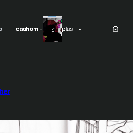
o
caohom
plus+
her