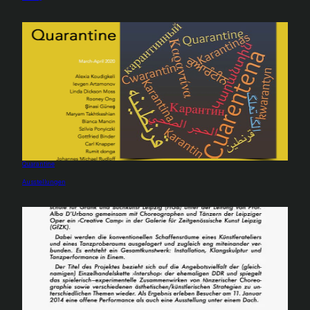
Quarantine
In Bezug auf
Ausstellungen