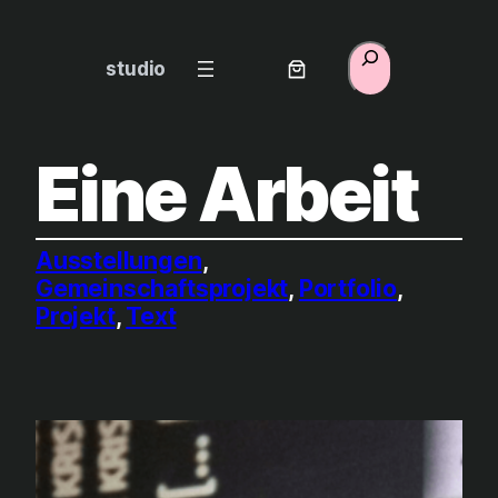
Zum
Inhalt
Suchen
studio
springen
Eine Arbeit
Ausstellungen
, 
Gemeinschaftsprojekt
, 
Portfolio
, 
Projekt
, 
Text