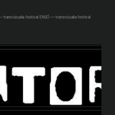
ransvizualia festival ENSÓ — transvizualia festival