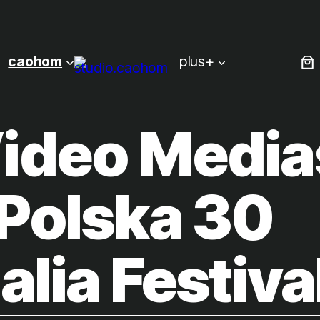
caohom
plus+
ideo Media
Polska 30
lia Festiva