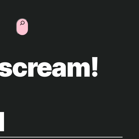
Suchen
scream!
l