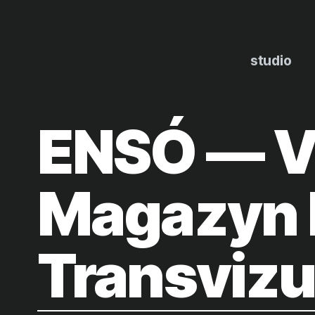
Zum
Inhalt
springen
studio
ENSÓ — V
Magazyn 
Transvizua