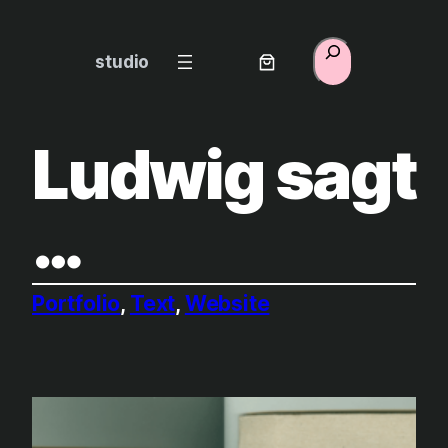
Zum
Inhalt
Suchen
studio
springen
Ludwig sagt
…
Portfolio
, 
Text
, 
Website