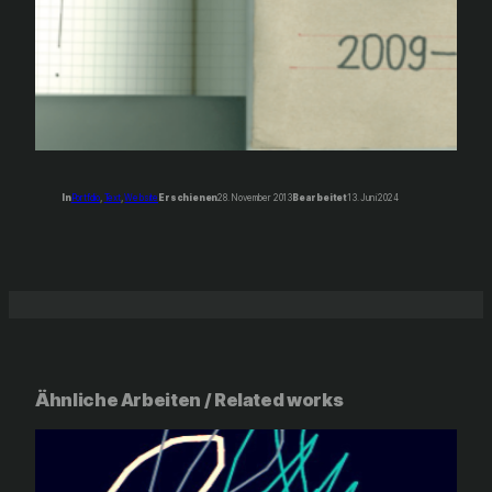
In
Portfolio
, 
Text
, 
Website
Erschienen
28. November 2013
Bearbeitet
13. Juni 2024
Ähnliche Arbeiten / Related works