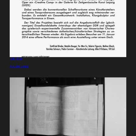
Intershop
In Bezug auf
Ausstellungen