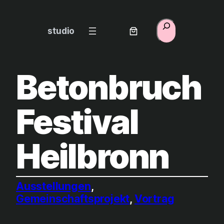
Zum
Inhalt
Suchen
studio
springen
Betonbruch
Festival
Heilbronn
Ausstellungen
, 
Gemeinschaftsprojekt
, 
Vortrag