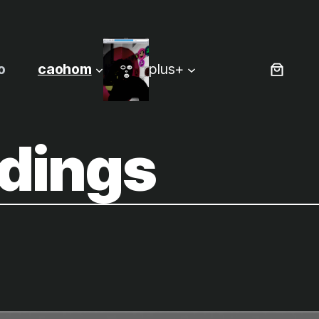
o
caohom
plus+
dings