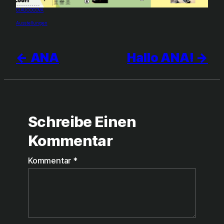
CIAUCOCOVA
In Bezug auf
Ausstellungen
ANA
Hallo ANA!
Schreibe Einen
Kommentar
Kommentar
*