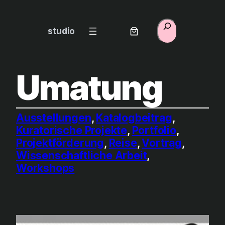
Zum
Inhalt
Suchen
studio
springen
Umatung
Ausstellungen
, 
Katalogbeitrag
, 
Kuratorische Projekte
, 
Portfolio
, 
Projektförderung
, 
Reise
, 
Vortrag
, 
Wissenschaftliche Arbeit
, 
Workshops