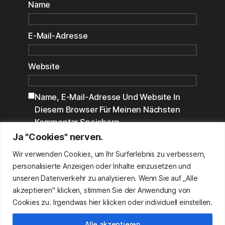
Name
E-Mail-Adresse
Website
Name, E-Mail-Adresse Und Website In
Diesem Browser Für Meinen Nächsten
Kommentar Speichern.
Ja "Cookies" nerven.
Benachrichtige Mich Über Nachfolgende
Kommentare Via E-Mail.
Wir verwenden Cookies, um Ihr Surferlebnis zu verbessern,
personalisierte Anzeigen oder Inhalte einzusetzen und
Benachrichtige Mich Über Neue Beiträge
unseren Datenverkehr zu analysieren. Wenn Sie auf „Alle
Via E-Mail.
akzeptieren" klicken, stimmen Sie der Anwendung von
Cookies zu. Irgendwas hier klicken oder individuell einstellen.
Alle akzeptieren