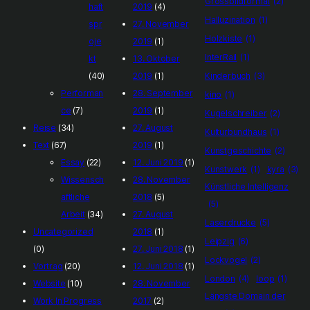
Grossbildformat
(2)
haft
2019
(4)
Halluzination
(1)
spr
27. November
Holzkiste
(1)
oje
2019
(1)
InterRail
(1)
kt
13. Oktober
(40)
2019
(1)
Kinderbuch
(3)
Performan
28. September
kino
(1)
ce
(7)
2019
(1)
Kugelschreiber
(2)
Reise
(34)
27. August
Kulturbundhaus
(1)
Text
(67)
2019
(1)
Kunstgeschichte
(2)
Essay
(22)
12. Juni 2019
(1)
Kunstwerk
(1)
kyra
(3)
Wissensch
28. November
Künstliche Intelligenz
aftliche
2018
(5)
(5)
Arbeit
(34)
27. August
Laserdrucke
(5)
Uncategorized
2018
(1)
Leipzig
(6)
(0)
27. Juni 2018
(1)
Lockvogel
(2)
Vortrag
(20)
12. Juni 2018
(1)
London
(4)
loop
(1)
Website
(10)
28. November
Längste Domain der
Work In Progress
2017
(2)