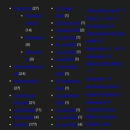
Förderung
(27)
17. August
"Funky-Meta-Kunst"
(1)
Projektför
2025
(1)
1.Preis
(1)
90er
(1)
derung
6. August 2025
(1)
AI-generated
(3)
(14)
1. August 2025
(2)
Animationen/Archivmat
Residency
31. Juli 2025
(1)
erial/KI
(3)
(9)
23. Juli 2025
(1)
aphorismen
(2)
art
(1)
Stipendiu
13. Juli 2025
(1)
Audioalbum
(4)
m
(3)
9. Juli 2025
(1)
Auflage-Halbe-Million
Herausgebersch
7. Dezember
(1)
aft
(24)
2024
(1)
Ausstellung
(3)
Katalogbeitrag
27. September
Ausstellung 2005
(1)
(27)
2024
(1)
Banater Schwaben
(1)
Kuratorische
17. September
Bewerbung
(2)
Projekte
(21)
2024
(1)
Bibliothek Georg–
Lehrtätigkeit
(11)
11. Juli 2024
(1)
Maurer in Leipzig–
Monografie
(4)
13. Juni 2024
(1)
Plagwitz In der
Portfolio
(177)
12. Juni 2024
(4)