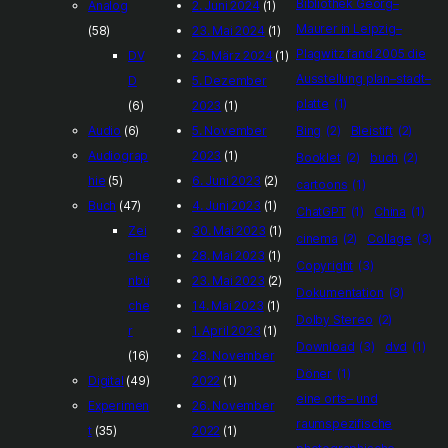
Bibliothek Georg–
Analog
2. Juni 2024
(1)
Maurer in Leipzig–
(58)
23. Mai 2024
(1)
Plagwitz fand 2005 die
DV
25. März 2024
(1)
Ausstellung plan–stadt–
D
5. Dezember
platte
(1)
(6)
2023
(1)
Audio
(6)
5. November
Bing
(2)
Bleistift
(2)
Audiograp
2023
(1)
Booklet
(2)
buch
(2)
hie
(5)
6. Juni 2023
(2)
cartoons
(1)
Buch
(47)
4. Juni 2023
(1)
ChatGPT
(1)
China
(1)
Zei
30. Mai 2023
(1)
cinema
(2)
Collage
(3)
che
28. Mai 2023
(1)
Copyright
(3)
nbü
23. Mai 2023
(2)
Dokumentation
(3)
che
14. Mai 2023
(1)
Dolby Stereo
(2)
r
1. April 2023
(1)
Download
(3)
dvd
(1)
(16)
28. November
Döner
(1)
Digital
(49)
2022
(1)
eine orts– und
Experimen
26. November
raumspezifische
t
(35)
2022
(1)