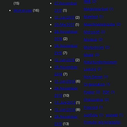
Welt
(2)
(15)
27. November
Magisterarbeit
(1)
Workshops
(16)
2017
(1)
Manifest
(1)
12. Juni 2017
(2)
Maschinensprache
(2)
20. Mai 2017
(1)
28. November
Microsoft
(2)
2016
(2)
Mockup
(2)
28. November
Monochrom
(2)
2015
(7)
Musik
(2)
12. Juni 2015
(2)
Naturkundemuseum
28. November
Leipzig
(2)
2014
(7)
Non-Sense
(1)
12. Juni 2014
(6)
Organisation
(1)
28. November
Papier
(2)
PDF
(1)
2013
(10)
Philosophie
(2)
13. Juni 2013
(1)
Polaroid
(1)
12. Juni 2013
(8)
portfolio
(1)
projekt
(1)
28. November
Pseudo-pornographic
2012
(13)