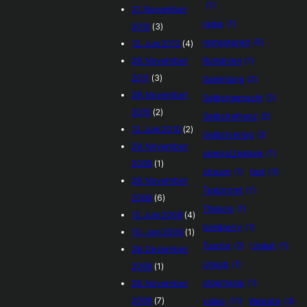
(1)
27. November
reise
(1)
2012
(3)
remastered
(5)
12. Juni 2012
(4)
28. November
Rumänien
(1)
2011
(3)
Sammlung
(2)
28. November
Selbstgemacht
(2)
2010
(2)
Selbstrefrenz
(2)
12. Juni 2010
(2)
Selbstverlag
(2)
29. November
special_feature
(1)
2009
(1)
stream
(1)
text
(3)
28. November
Textpromt
(1)
2009
(6)
Theorie
(1)
12. Juni 2009
(4)
tom&jerry
(1)
10. Juni 2009
(1)
Tusche
(2)
Unikat
(1)
28. Dezember
Urlaub
(1)
2008
(1)
utopmania
(1)
28. November
2008
(7)
video
(11)
Website
(3)