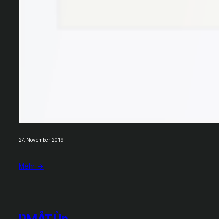
27. November 2019
Mehr →
ƲṂÅTÙȵ