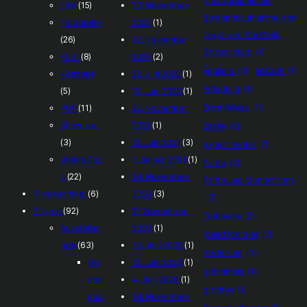
photographische
Film
(15)
23. November
Bestandsaufnahme des
Fotografie
2022
(1)
Leipziger Stadtteils
(26)
22. November
Grünau statt.
(1)
KI-AI
(8)
2022
(2)
England
(3)
Epitaph
(1)
Konzept
21. Juni 2022
(1)
Erfindung
(1)
(5)
12. Juni 2022
(1)
Erich-Weisz
(1)
PDF
(11)
22. November
Showreel
2021
(1)
Essay
(2)
(3)
12. Juni 2021
(3)
experimental
(7)
Video/Clip
1. Januar 2021
(1)
Farbe
(2)
s
(22)
28. November
Farbe und Monochrom
Presseartikel
(6)
2020
(3)
(2)
Projekt
(92)
27. November
Fotoserie
(2)
Ausstellun
2020
(1)
found footage
(2)
gen
(63)
13. Juni 2020
(1)
förderung
(3)
Ge
12. Juni 2020
(1)
geheimnis
(1)
mei
4. Juni 2020
(1)
glitches
(1)
nsc
28. November