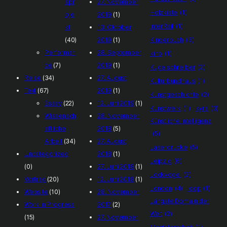
spr
27. November
Holzkiste
(1)
oje
2019
(1)
InterRail
(1)
kt
13. Oktober
(40)
2019
(1)
Kinderbuch
(3)
Performan
28. September
kino
(1)
ce
(7)
2019
(1)
Kugelschreiber
(2)
Reise
(34)
27. August
Kulturbundhaus
(1)
Text
(67)
2019
(1)
Kunstgeschichte
(2)
Essay
(22)
12. Juni 2019
(1)
Kunstwerk
(1)
kyra
(3)
Wissensch
28. November
Künstliche Intelligenz
aftliche
2018
(5)
(5)
Arbeit
(34)
27. August
Laserdrucke
(5)
Uncategorized
2018
(1)
Leipzig
(6)
(0)
27. Juni 2018
(1)
Lockvogel
(2)
Vortrag
(20)
12. Juni 2018
(1)
London
(4)
loop
(1)
Website
(10)
28. November
Längste Domain der
Work In Progress
2017
(2)
Welt
(2)
(15)
27. November