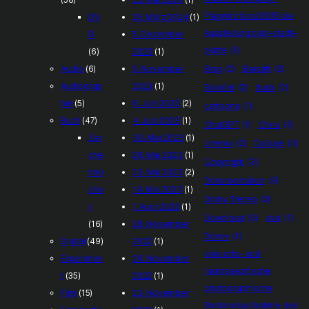
Plagwitz fand 2005 die
DV
25. März 2024
(1)
Ausstellung plan–stadt–
D
5. Dezember
platte
(1)
(6)
2023
(1)
Audio
(6)
5. November
Bing
(2)
Bleistift
(2)
Audiograp
2023
(1)
Booklet
(2)
buch
(2)
hie
(5)
6. Juni 2023
(2)
cartoons
(1)
Buch
(47)
4. Juni 2023
(1)
ChatGPT
(1)
China
(1)
Zei
30. Mai 2023
(1)
cinema
(2)
Collage
(3)
che
28. Mai 2023
(1)
Copyright
(3)
nbü
23. Mai 2023
(2)
Dokumentation
(3)
che
14. Mai 2023
(1)
Dolby Stereo
(2)
r
1. April 2023
(1)
Download
(3)
dvd
(1)
(16)
28. November
Döner
(1)
Digital
(49)
2022
(1)
eine orts– und
Experimen
26. November
raumspezifische
t
(35)
2022
(1)
photographische
Film
(15)
23. November
Bestandsaufnahme des