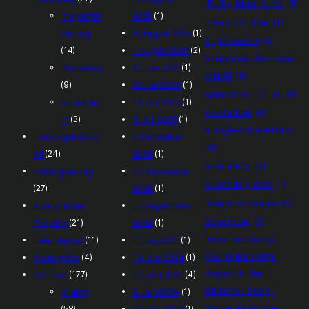
"Funky-Meta-Kunst"
(1)
Projektför
2025
(1)
1.Preis
(1)
90er
(1)
derung
6. August 2025
(1)
AI-generated
(3)
(14)
1. August 2025
(2)
Animationen/Archivmat
Residency
31. Juli 2025
(1)
erial/KI
(3)
(9)
23. Juli 2025
(1)
aphorismen
(2)
art
(1)
Stipendiu
13. Juli 2025
(1)
Audioalbum
(4)
m
(3)
9. Juli 2025
(1)
Auflage-Halbe-Million
Herausgebersch
7. Dezember
(1)
aft
(24)
2024
(1)
Ausstellung
(3)
Katalogbeitrag
27. September
Ausstellung 2005
(1)
(27)
2024
(1)
Banater Schwaben
(1)
Kuratorische
17. September
Bewerbung
(2)
Projekte
(21)
2024
(1)
Bibliothek Georg–
Lehrtätigkeit
(11)
11. Juli 2024
(1)
Maurer in Leipzig–
Monografie
(4)
13. Juni 2024
(1)
Plagwitz In der
Portfolio
(177)
12. Juni 2024
(4)
Bibliothek Georg–
Analog
2. Juni 2024
(1)
Maurer in Leipzig–
(58)
23. Mai 2024
(1)