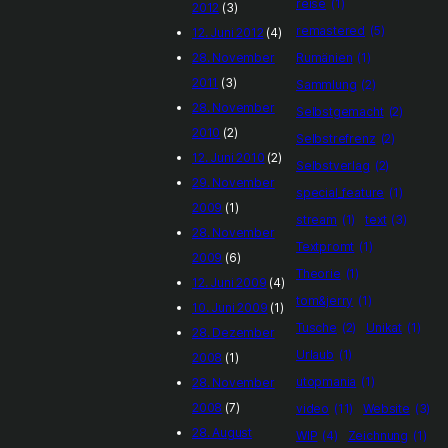
reise
(1)
2012
(3)
remastered
(5)
12. Juni 2012
(4)
28. November
Rumänien
(1)
2011
(3)
Sammlung
(2)
28. November
Selbstgemacht
(2)
2010
(2)
Selbstrefrenz
(2)
12. Juni 2010
(2)
Selbstverlag
(2)
29. November
special_feature
(1)
2009
(1)
stream
(1)
text
(3)
28. November
Textpromt
(1)
2009
(6)
Theorie
(1)
12. Juni 2009
(4)
tom&jerry
(1)
10. Juni 2009
(1)
Tusche
(2)
Unikat
(1)
28. Dezember
Urlaub
(1)
2008
(1)
utopmania
(1)
28. November
2008
(7)
video
(11)
Website
(3)
28. August
WIP
(4)
Zeichnung
(1)