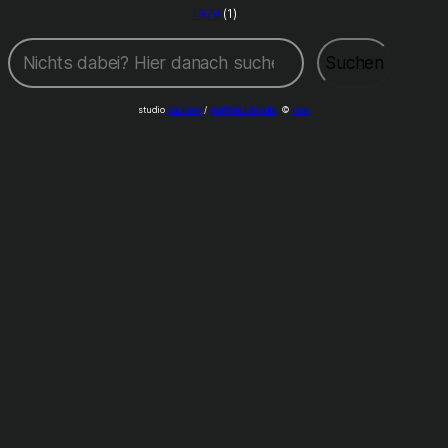
1979
(1)
Suchen
Suchen
studio
caohom
/
gottfried binder
©
now