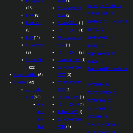
Fotografie
2022
(1)
Leipziger Stadtteils
(26)
22. November
Grünau statt.
(1)
KI-AI
(8)
2022
(2)
England
(3)
Epitaph
(1)
Konzept
21. Juni 2022
(1)
Erfindung
(1)
(5)
12. Juni 2022
(1)
Erich-Weisz
(1)
PDF
(11)
22. November
Showreel
2021
(1)
Essay
(2)
(3)
12. Juni 2021
(3)
experimental
(7)
Video/Clip
1. Januar 2021
(1)
Farbe
(2)
s
(22)
28. November
Farbe und Monochrom
Presseartikel
(6)
2020
(3)
(2)
Projekt
(92)
27. November
Fotoserie
(2)
Ausstellun
2020
(1)
found footage
(2)
gen
(63)
13. Juni 2020
(1)
förderung
(3)
Ge
12. Juni 2020
(1)
geheimnis
(1)
mei
4. Juni 2020
(1)
glitches
(1)
nsc
28. November
Grossbildformat
(2)
haft
2019
(4)
Halluzination
(1)