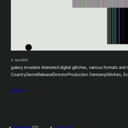
4. Juni 2023
galaxy invaders Animated digital glitches, various formats an
CountryGenreReleaseDirectorProduction GermanyGlitches, Ex
Mehr →
Förderung
(27)
17. August