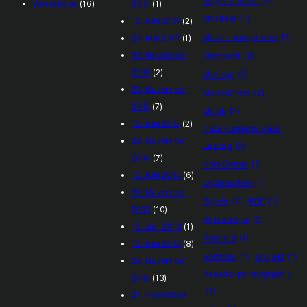
Magisterarbeit
(1)
Workshops
(16)
2017
(1)
Manifest
(1)
12. Juni 2017
(2)
Maschinensprache
(2)
20. Mai 2017
(1)
28. November
Microsoft
(2)
2016
(2)
Mockup
(2)
28. November
Monochrom
(2)
2015
(7)
Musik
(2)
12. Juni 2015
(2)
Naturkundemuseum
28. November
Leipzig
(2)
2014
(7)
Non-Sense
(1)
12. Juni 2014
(6)
Organisation
(1)
28. November
Papier
(2)
PDF
(1)
2013
(10)
Philosophie
(2)
13. Juni 2013
(1)
Polaroid
(1)
12. Juni 2013
(8)
portfolio
(1)
projekt
(1)
28. November
Pseudo-pornographic
2012
(13)
(1)
27. November