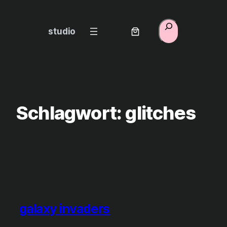
Zum
Inhalt
Suchen
studio
springen
Schlagwort:
glitches
galaxy invaders