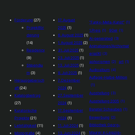
Förderung
(27)
17. August
"Funky-Meta-Kunst"
(1)
Projektför
2025
(1)
1.Preis
(1)
90er
(1)
derung
6. August 2025
(1)
AI-generated
(3)
(14)
1. August 2025
(2)
Animationen/Archivmat
Residency
31. Juli 2025
(1)
erial/KI
(3)
(9)
23. Juli 2025
(1)
aphorismen
(2)
art
(1)
Stipendiu
13. Juli 2025
(1)
Audioalbum
(4)
m
(3)
9. Juli 2025
(1)
Auflage-Halbe-Million
Herausgebersch
7. Dezember
(1)
aft
(24)
2024
(1)
Ausstellung
(3)
Katalogbeitrag
27. September
Ausstellung 2005
(1)
(27)
2024
(1)
Banater Schwaben
(1)
Kuratorische
17. September
Bewerbung
(2)
Projekte
(21)
2024
(1)
Bibliothek Georg–
Lehrtätigkeit
(11)
11. Juli 2024
(1)
Maurer in Leipzig–
Monografie
(4)
13. Juni 2024
(1)