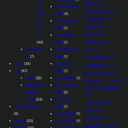
glitches
(1)
nsc
28. November
Grossbildformat
(2)
haft
2019
(4)
Halluzination
(1)
spr
27. November
Holzkiste
(1)
oje
2019
(1)
InterRail
(1)
kt
13. Oktober
(40)
2019
(1)
Kinderbuch
(3)
Performan
28. September
kino
(1)
ce
(7)
2019
(1)
Kugelschreiber
(2)
Reise
(34)
27. August
Kulturbundhaus
(1)
Text
(67)
2019
(1)
Kunstgeschichte
(2)
Essay
(22)
12. Juni 2019
(1)
Kunstwerk
(1)
kyra
(3)
Wissensch
28. November
Künstliche Intelligenz
aftliche
2018
(5)
(5)
Arbeit
(34)
27. August
Laserdrucke
(5)
Uncategorized
2018
(1)
Leipzig
(6)
(0)
27. Juni 2018
(1)
Lockvogel
(2)
Vortrag
(20)
12. Juni 2018
(1)
London
(4)
loop
(1)
Website
(10)
28. November