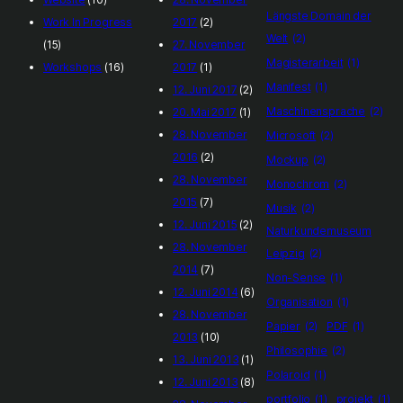
Längste Domain der
Work In Progress
2017
(2)
Welt
(2)
(15)
27. November
Magisterarbeit
(1)
Workshops
(16)
2017
(1)
Manifest
(1)
12. Juni 2017
(2)
Maschinensprache
(2)
20. Mai 2017
(1)
28. November
Microsoft
(2)
2016
(2)
Mockup
(2)
28. November
Monochrom
(2)
2015
(7)
Musik
(2)
12. Juni 2015
(2)
Naturkundemuseum
28. November
Leipzig
(2)
2014
(7)
Non-Sense
(1)
12. Juni 2014
(6)
Organisation
(1)
28. November
Papier
(2)
PDF
(1)
2013
(10)
Philosophie
(2)
13. Juni 2013
(1)
Polaroid
(1)
12. Juni 2013
(8)
portfolio
(1)
projekt
(1)