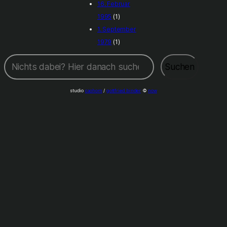
16. Februar
1995
(1)
1. September
1979
(1)
Suchen
Suchen
studio
caohom
/
gottfried binder
©
now