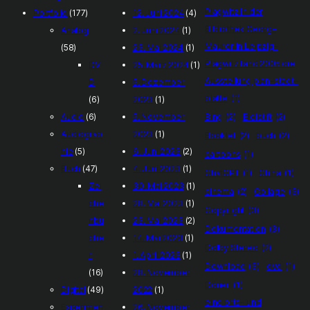
Plagwitz In der
Portfolio
(177)
12. Juni 2024
(4)
Bibliothek Georg–
Analog
2. Juni 2024
(1)
Maurer in Leipzig–
(58)
23. Mai 2024
(1)
Plagwitz fand 2005 die
DV
25. März 2024
(1)
Ausstellung plan–stadt–
D
5. Dezember
platte
(1)
(6)
2023
(1)
Audio
(6)
5. November
Bing
(2)
Bleistift
(2)
Audiograp
2023
(1)
Booklet
(2)
buch
(2)
hie
(5)
6. Juni 2023
(2)
cartoons
(1)
Buch
(47)
4. Juni 2023
(1)
ChatGPT
(1)
China
(1)
Zei
30. Mai 2023
(1)
cinema
(2)
Collage
(3)
che
28. Mai 2023
(1)
Copyright
(3)
nbü
23. Mai 2023
(2)
Dokumentation
(3)
che
14. Mai 2023
(1)
Dolby Stereo
(2)
r
1. April 2023
(1)
Download
(3)
dvd
(1)
(16)
28. November
Döner
(1)
Digital
(49)
2022
(1)
eine orts– und
Experimen
26. November