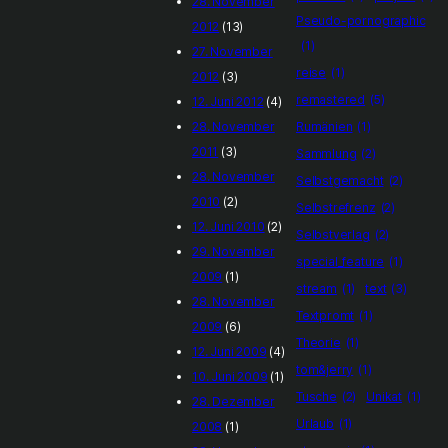
28. November
Pseudo-pornographic
2012
(13)
(1)
27. November
reise
(1)
2012
(3)
remastered
(5)
12. Juni 2012
(4)
28. November
Rumänien
(1)
2011
(3)
Sammlung
(2)
28. November
Selbstgemacht
(2)
2010
(2)
Selbstrefrenz
(2)
12. Juni 2010
(2)
Selbstverlag
(2)
29. November
special_feature
(1)
2009
(1)
stream
(1)
text
(3)
28. November
Textpromt
(1)
2009
(6)
Theorie
(1)
12. Juni 2009
(4)
tom&jerry
(1)
10. Juni 2009
(1)
Tusche
(2)
Unikat
(1)
28. Dezember
Urlaub
(1)
2008
(1)