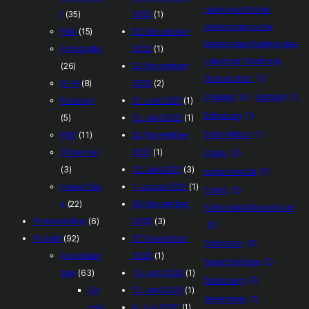
raumspezifische
t
(35)
2022
(1)
photographische
Film
(15)
23. November
Bestandsaufnahme des
Fotografie
2022
(1)
Leipziger Stadtteils
(26)
22. November
Grünau statt.
(1)
KI-AI
(8)
2022
(2)
England
(3)
Epitaph
(1)
Konzept
21. Juni 2022
(1)
Erfindung
(1)
(5)
12. Juni 2022
(1)
Erich-Weisz
(1)
PDF
(11)
22. November
Showreel
2021
(1)
Essay
(2)
(3)
12. Juni 2021
(3)
experimental
(7)
Video/Clip
1. Januar 2021
(1)
Farbe
(2)
s
(22)
28. November
Farbe und Monochrom
Presseartikel
(6)
2020
(3)
(2)
Projekt
(92)
27. November
Fotoserie
(2)
Ausstellun
2020
(1)
found footage
(2)
gen
(63)
13. Juni 2020
(1)
förderung
(3)
Ge
12. Juni 2020
(1)
geheimnis
(1)
mei
4. Juni 2020
(1)