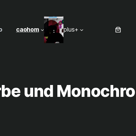
o
caohom
plus+
rbe und Monochr