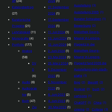
aft
(24)
2024
(1)
Ausstellung
(3)
Katalogbeitrag
27. September
Ausstellung 2005
(1)
(27)
2024
(1)
Banater Schwaben
(1)
Kuratorische
17. September
Bewerbung
(2)
Projekte
(21)
2024
(1)
Bibliothek Georg–
Lehrtätigkeit
(11)
11. Juli 2024
(1)
Maurer in Leipzig–
Monografie
(4)
13. Juni 2024
(1)
Plagwitz In der
Portfolio
(177)
12. Juni 2024
(4)
Bibliothek Georg–
Analog
2. Juni 2024
(1)
Maurer in Leipzig–
(58)
23. Mai 2024
(1)
Plagwitz fand 2005 die
DV
25. März 2024
(1)
Ausstellung plan–stadt–
D
5. Dezember
platte
(1)
(6)
2023
(1)
Audio
(6)
5. November
Bing
(2)
Bleistift
(2)
Audiograp
2023
(1)
Booklet
(2)
buch
(2)
hie
(5)
6. Juni 2023
(2)
cartoons
(1)
Buch
(47)
4. Juni 2023
(1)
ChatGPT
(1)
China
(1)
Zei
30. Mai 2023
(1)
cinema
(2)
Collage
(3)