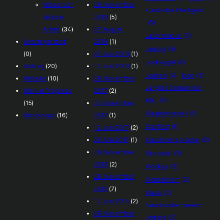
Wissensch
28. November
Künstliche Intelligenz
aftliche
2018
(5)
(5)
Arbeit
(34)
27. August
Laserdrucke
(5)
Uncategorized
2018
(1)
Leipzig
(6)
(0)
27. Juni 2018
(1)
Lockvogel
(2)
Vortrag
(20)
12. Juni 2018
(1)
London
(4)
loop
(1)
Website
(10)
28. November
Längste Domain der
Work In Progress
2017
(2)
Welt
(2)
(15)
27. November
Magisterarbeit
(1)
Workshops
(16)
2017
(1)
Manifest
(1)
12. Juni 2017
(2)
Maschinensprache
(2)
20. Mai 2017
(1)
28. November
Microsoft
(2)
2016
(2)
Mockup
(2)
28. November
Monochrom
(2)
2015
(7)
Musik
(2)
12. Juni 2015
(2)
Naturkundemuseum
28. November
Leipzig
(2)