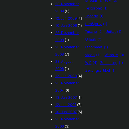
stream
(1)
text
(3)
28. November
Textpromt
(1)
2009
(6)
Theorie
(1)
12. Juni 2009
(4)
tom&jerry
(1)
10. Juni 2009
(1)
Tusche
(2)
Unikat
(1)
28. Dezember
Urlaub
(1)
2008
(1)
utopmania
(1)
28. November
2008
(7)
video
(11)
Website
(3)
28. August
WIP
(4)
Zeichnung
(1)
2008
(1)
Zeitungsartikel
(1)
12. Juni 2008
(4)
28. November
2007
(6)
13. Juni 2007
(1)
12. Juni 2007
(7)
10. Juni 2007
(6)
28. November
2006
(3)