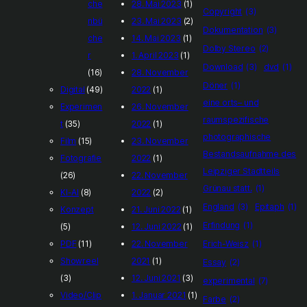
che
28. Mai 2023
(1)
Copyright
(3)
nbü
23. Mai 2023
(2)
Dokumentation
(3)
che
14. Mai 2023
(1)
Dolby Stereo
(2)
r
1. April 2023
(1)
Download
(3)
dvd
(1)
(16)
28. November
Döner
(1)
Digital
(49)
2022
(1)
eine orts– und
Experimen
26. November
raumspezifische
t
(35)
2022
(1)
photographische
Film
(15)
23. November
Bestandsaufnahme des
Fotografie
2022
(1)
Leipziger Stadtteils
(26)
22. November
Grünau statt.
(1)
KI-AI
(8)
2022
(2)
England
(3)
Epitaph
(1)
Konzept
21. Juni 2022
(1)
Erfindung
(1)
(5)
12. Juni 2022
(1)
Erich-Weisz
(1)
PDF
(11)
22. November
Showreel
2021
(1)
Essay
(2)
(3)
12. Juni 2021
(3)
experimental
(7)
Video/Clip
1. Januar 2021
(1)
Farbe
(2)