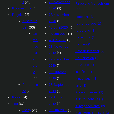
s
(22)
28. November
Farbe und Monochrom
Presseartikel
(6)
2020
(3)
(2)
Projekt
(92)
27. November
Fotoserie
(2)
Ausstellun
2020
(1)
found footage
(2)
gen
(63)
13. Juni 2020
(1)
förderung
(3)
Ge
12. Juni 2020
(1)
geheimnis
(1)
mei
4. Juni 2020
(1)
glitches
(1)
nsc
28. November
Grossbildformat
(2)
haft
2019
(4)
Halluzination
(1)
spr
27. November
Holzkiste
(1)
oje
2019
(1)
InterRail
(1)
kt
13. Oktober
(40)
2019
(1)
Kinderbuch
(3)
Performan
28. September
kino
(1)
ce
(7)
2019
(1)
Kugelschreiber
(2)
Reise
(34)
27. August
Kulturbundhaus
(1)
Text
(67)
2019
(1)
Kunstgeschichte
(2)
Essay
(22)
12. Juni 2019
(1)
Kunstwerk
(1)
kyra
(3)