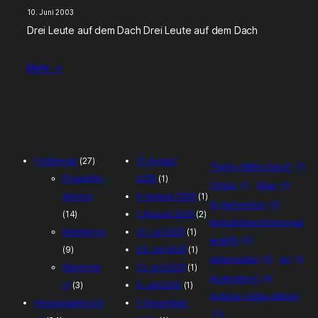
10. Juni 2003
Drei Leute auf dem Dach Drei Leute auf dem Dach
Mehr →
Förderung
(27)
17. August
"Funky-Meta-Kunst"
(1)
Projektför
2025
(1)
1.Preis
(1)
90er
(1)
derung
6. August 2025
(1)
AI-generated
(3)
(14)
1. August 2025
(2)
Animationen/Archivmat
Residency
31. Juli 2025
(1)
erial/KI
(3)
(9)
23. Juli 2025
(1)
aphorismen
(2)
art
(1)
Stipendiu
13. Juli 2025
(1)
Audioalbum
(4)
m
(3)
9. Juli 2025
(1)
Auflage-Halbe-Million
Herausgebersch
7. Dezember
(1)