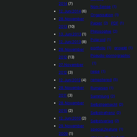
2014
(7)
Non-Sense
(1)
12. Juni 2014
(6)
Organisation
(1)
28. November
Papier
(2)
PDF
(1)
2013
(10)
Philosophie
(2)
13. Juni 2013
(1)
Polaroid
(1)
12. Juni 2013
(8)
portfolio
(1)
projekt
(1)
28. November
Pseudo-pornographic
2012
(13)
(1)
27. November
reise
(1)
2012
(3)
remastered
(5)
12. Juni 2012
(4)
28. November
Rumänien
(1)
2011
(3)
Sammlung
(2)
28. November
Selbstgemacht
(2)
2010
(2)
Selbstrefrenz
(2)
12. Juni 2010
(2)
Selbstverlag
(2)
29. November
special_feature
(1)
2009
(1)