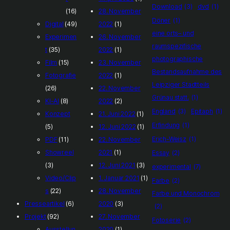
Download
(3)
dvd
(1)
(16)
28. November
Döner
(1)
Digital
(49)
2022
(1)
eine orts– und
Experimen
26. November
raumspezifische
t
(35)
2022
(1)
photographische
Film
(15)
23. November
Bestandsaufnahme des
Fotografie
2022
(1)
Leipziger Stadtteils
(26)
22. November
Grünau statt.
(1)
KI-AI
(8)
2022
(2)
England
(3)
Epitaph
(1)
Konzept
21. Juni 2022
(1)
Erfindung
(1)
(5)
12. Juni 2022
(1)
Erich-Weisz
(1)
PDF
(11)
22. November
Showreel
2021
(1)
Essay
(2)
(3)
12. Juni 2021
(3)
experimental
(7)
Video/Clip
1. Januar 2021
(1)
Farbe
(2)
s
(22)
28. November
Farbe und Monochrom
Presseartikel
(6)
2020
(3)
(2)
Projekt
(92)
27. November
Fotoserie
(2)
Ausstellun
2020
(1)