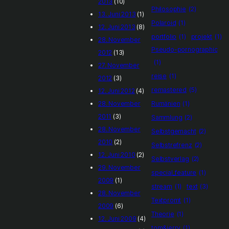
2013
(10)
Philosophie
(2)
13. Juni 2013
(1)
Polaroid
(1)
12. Juni 2013
(8)
portfolio
(1)
projekt
(1)
28. November
Pseudo-pornographic
2012
(13)
(1)
27. November
reise
(1)
2012
(3)
remastered
(5)
12. Juni 2012
(4)
28. November
Rumänien
(1)
2011
(3)
Sammlung
(2)
28. November
Selbstgemacht
(2)
2010
(2)
Selbstrefrenz
(2)
12. Juni 2010
(2)
Selbstverlag
(2)
29. November
special_feature
(1)
2009
(1)
stream
(1)
text
(3)
28. November
Textpromt
(1)
2009
(6)
Theorie
(1)
12. Juni 2009
(4)
tom&jerry
(1)