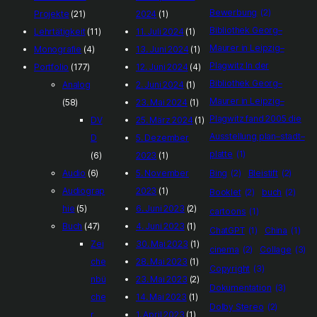
Bewerbung
(2)
Projekte
(21)
2024
(1)
Bibliothek Georg–
Lehrtätigkeit
(11)
11. Juli 2024
(1)
Maurer in Leipzig–
Monografie
(4)
13. Juni 2024
(1)
Plagwitz In der
Portfolio
(177)
12. Juni 2024
(4)
Bibliothek Georg–
Analog
2. Juni 2024
(1)
Maurer in Leipzig–
(58)
23. Mai 2024
(1)
Plagwitz fand 2005 die
DV
25. März 2024
(1)
Ausstellung plan–stadt–
D
5. Dezember
platte
(1)
(6)
2023
(1)
Audio
(6)
5. November
Bing
(2)
Bleistift
(2)
Audiograp
2023
(1)
Booklet
(2)
buch
(2)
hie
(5)
6. Juni 2023
(2)
cartoons
(1)
Buch
(47)
4. Juni 2023
(1)
ChatGPT
(1)
China
(1)
Zei
30. Mai 2023
(1)
cinema
(2)
Collage
(3)
che
28. Mai 2023
(1)
Copyright
(3)
nbü
23. Mai 2023
(2)
Dokumentation
(3)
che
14. Mai 2023
(1)
Dolby Stereo
(2)
r
1. April 2023
(1)