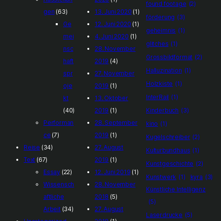
found footage
(2)
gen
(63)
13. Juni 2020
(1)
förderung
(3)
Ge
12. Juni 2020
(1)
geheimnis
(1)
mei
4. Juni 2020
(1)
glitches
(1)
nsc
28. November
Grossbildformat
(2)
haft
2019
(4)
Halluzination
(1)
spr
27. November
Holzkiste
(1)
oje
2019
(1)
InterRail
(1)
kt
13. Oktober
(40)
2019
(1)
Kinderbuch
(3)
Performan
28. September
kino
(1)
ce
(7)
2019
(1)
Kugelschreiber
(2)
Reise
(34)
27. August
Kulturbundhaus
(1)
Text
(67)
2019
(1)
Kunstgeschichte
(2)
Essay
(22)
12. Juni 2019
(1)
Kunstwerk
(1)
kyra
(3)
Wissensch
28. November
Künstliche Intelligenz
aftliche
2018
(5)
(5)
Arbeit
(34)
27. August
Laserdrucke
(5)