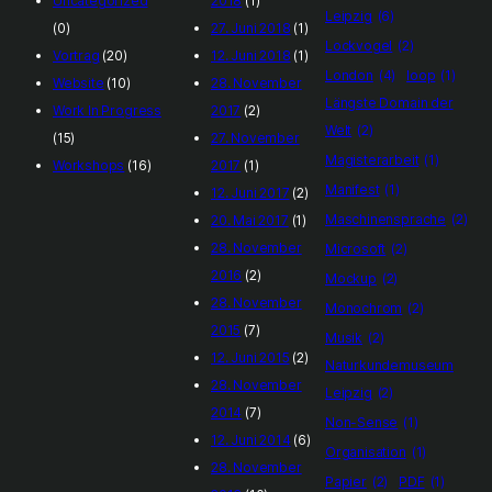
Uncategorized
2018
(1)
Leipzig
(6)
(0)
27. Juni 2018
(1)
Lockvogel
(2)
Vortrag
(20)
12. Juni 2018
(1)
London
(4)
loop
(1)
Website
(10)
28. November
Längste Domain der
Work In Progress
2017
(2)
Welt
(2)
(15)
27. November
Magisterarbeit
(1)
Workshops
(16)
2017
(1)
Manifest
(1)
12. Juni 2017
(2)
Maschinensprache
(2)
20. Mai 2017
(1)
28. November
Microsoft
(2)
2016
(2)
Mockup
(2)
28. November
Monochrom
(2)
2015
(7)
Musik
(2)
12. Juni 2015
(2)
Naturkundemuseum
28. November
Leipzig
(2)
2014
(7)
Non-Sense
(1)
12. Juni 2014
(6)
Organisation
(1)
28. November
Papier
(2)
PDF
(1)