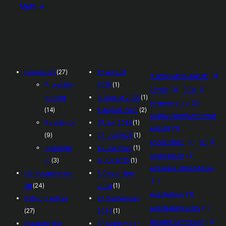
Mehr →
Förderung
(27)
17. August
"Funky-Meta-Kunst"
(1)
Projektför
2025
(1)
1.Preis
(1)
90er
(1)
derung
6. August 2025
(1)
AI-generated
(3)
(14)
1. August 2025
(2)
Animationen/Archivmat
Residency
31. Juli 2025
(1)
erial/KI
(3)
(9)
23. Juli 2025
(1)
aphorismen
(2)
art
(1)
Stipendiu
13. Juli 2025
(1)
Audioalbum
(4)
m
(3)
9. Juli 2025
(1)
Auflage-Halbe-Million
Herausgebersch
7. Dezember
(1)
aft
(24)
2024
(1)
Ausstellung
(3)
Katalogbeitrag
27. September
Ausstellung 2005
(1)
(27)
2024
(1)
Banater Schwaben
(1)
Kuratorische
17. September