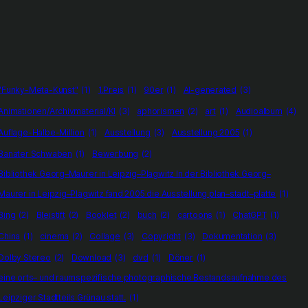
"Funky-Meta-Kunst"
(1)
1.Preis
(1)
90er
(1)
AI-generated
(3)
Animationen/Archivmaterial/KI
(3)
aphorismen
(2)
art
(1)
Audioalbum
(4)
Auflage-Halbe-Million
(1)
Ausstellung
(3)
Ausstellung 2005
(1)
Banater Schwaben
(1)
Bewerbung
(2)
Bibliothek Georg–Maurer in Leipzig–Plagwitz In der Bibliothek Georg–
Maurer in Leipzig–Plagwitz fand 2005 die Ausstellung plan–stadt–platte
(1)
Bing
(2)
Bleistift
(2)
Booklet
(2)
buch
(2)
cartoons
(1)
ChatGPT
(1)
China
(1)
cinema
(2)
Collage
(3)
Copyright
(3)
Dokumentation
(3)
Dolby Stereo
(2)
Download
(3)
dvd
(1)
Döner
(1)
eine orts– und raumspezifische photographische Bestandsaufnahme des
Leipziger Stadtteils Grünau statt.
(1)