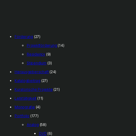
Förderung
(27)
Projektförderung
(14)
Residency
(9)
Stipendium
(3)
Herausgeberschaft
(24)
Katalogbeitrag
(27)
Kuratorische Projekte
(21)
Lehrtätigkeit
(11)
Monografie
(4)
Portfolio
(177)
Analog
(58)
DVD
(6)