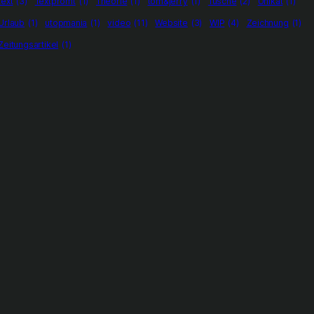
text
(3)
Textpromt
(1)
Theorie
(1)
tom&jerry
(1)
Tusche
(2)
Unikat
(1)
Urlaub
(1)
utopmania
(1)
video
(11)
Website
(3)
WIP
(4)
Zeichnung
(1)
Zeitungsartikel
(1)