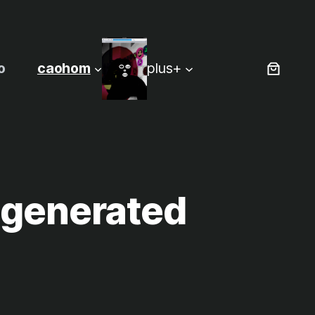
o
caohom
plus+
-generated