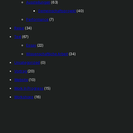
Ausstellungen
(63)
Gemeinschaftsprojekt
(40)
Performance
(7)
Reise
(34)
Text
(67)
Essay
(22)
Wissenschaftliche Arbeit
(34)
Uncategorized
(0)
Vortrag
(20)
Website
(10)
Work In Progress
(15)
Workshops
(16)