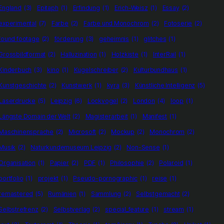
England
(3)
Epitaph
(1)
Erfindung
(1)
Erich-Weisz
(1)
Essay
(2)
experimental
(7)
Farbe
(2)
Farbe und Monochrom
(2)
Fotoserie
(2)
found footage
(2)
förderung
(3)
geheimnis
(1)
glitches
(1)
Grossbildformat
(2)
Halluzination
(1)
Holzkiste
(1)
InterRail
(1)
Kinderbuch
(3)
kino
(1)
Kugelschreiber
(2)
Kulturbundhaus
(1)
Kunstgeschichte
(2)
Kunstwerk
(1)
kyra
(3)
Künstliche Intelligenz
(5)
Laserdrucke
(5)
Leipzig
(6)
Lockvogel
(2)
London
(4)
loop
(1)
Längste Domain der Welt
(2)
Magisterarbeit
(1)
Manifest
(1)
Maschinensprache
(2)
Microsoft
(2)
Mockup
(2)
Monochrom
(2)
Musik
(2)
Naturkundemuseum Leipzig
(2)
Non-Sense
(1)
Organisation
(1)
Papier
(2)
PDF
(1)
Philosophie
(2)
Polaroid
(1)
portfolio
(1)
projekt
(1)
Pseudo-pornographic
(1)
reise
(1)
remastered
(5)
Rumänien
(1)
Sammlung
(2)
Selbstgemacht
(2)
Selbstrefrenz
(2)
Selbstverlag
(2)
special_feature
(1)
stream
(1)