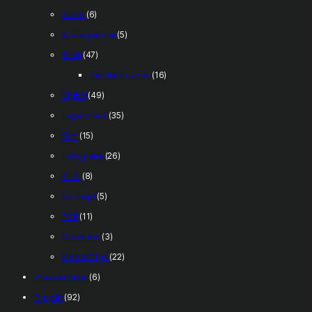
Audio
(6)
Audiographie
(5)
Buch
(47)
Zeichenbücher
(16)
Digital
(49)
Experiment
(35)
Film
(15)
Fotografie
(26)
KI-AI
(8)
Konzept
(5)
PDF
(11)
Showreel
(3)
Video/Clips
(22)
Presseartikel
(6)
Projekt
(92)