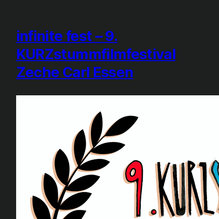
infinite fest – 9.
KURZstummfilmfestival
Zeche Carl Essen