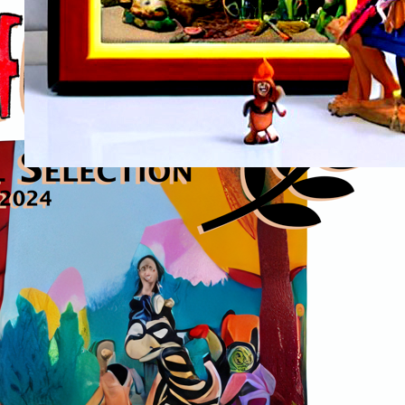
30. Mai 2023
›infinite fest‹ ist ein visuelles Erlebnis, das zur Reflexion
über gesellschaftliche Normen, Grenzen und Subkulturen
anregt. Die Sammlung ›infinite fest‹ zeigt einen fiktiven
magischen Ort, an dem die Grenzen zwischen Realität
und Fantasie verschwimmen. Hier können wir in eine
geheimnisvolle und begehrenswerte Welt eintauchen.
Die erste Seite Die bunt bemalten Statuen, Puppen,