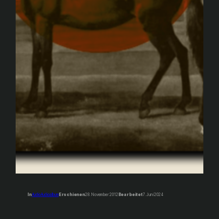
In
Audio
Audioalbum
Erschienen
28. November 2012
Bearbeitet
7. Juni 2024