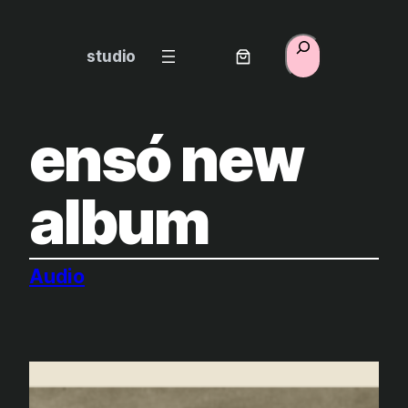
Zum
Inhalt
Suchen
studio
springen
ensó new
album
Audio