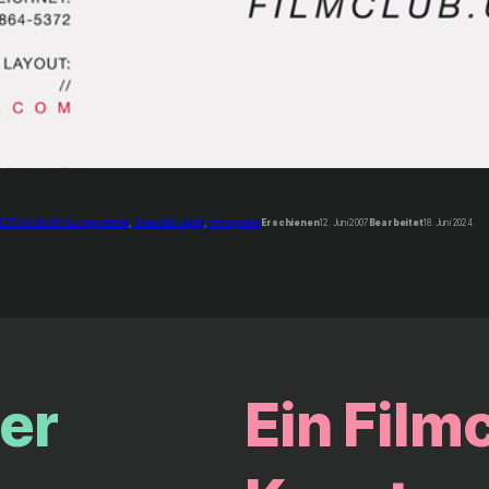
5372 Institut für Kunstgeschichte
, 
Universität Leipzig
, 
Vortragsreihe
Erschienen
12. Juni 2007
Bearbeitet
18. Juni 2024
der
Ein Filmc