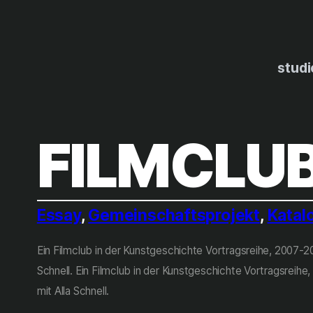
Zum
Inhalt
springen
studi
FILMCLU
Essay
, 
Gemeinschaftsprojekt
, 
Katal
Ein Filmclub in der Kunstgeschichte Vortragsreihe, 2007-
Schnell. Ein Filmclub in der Kunstgeschichte Vortragsrei
mit Alla Schnell.