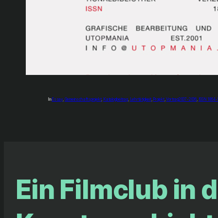
In
Essay
, 
Gemeinschaftsprojekt
, 
Katalogbeitrag
, 
Lehrtätigkeit
, 
Projekt
, 
Vortrag
2007-2006
, 
ISSN 1864-
Ein Filmclub in 