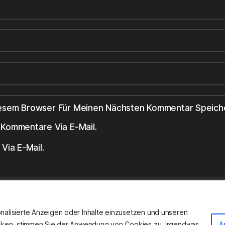
iesem Browser Für Meinen Nächsten Kommentar Speich
Kommentare Via E-Mail.
Via E-Mail.
studio
caohom
/
gottfried binder
©
now
nalisierte Anzeigen oder Inhalte einzusetzen und unseren
licken, stimmen Sie der Anwendung von Cookies zu. Irgendwas
A