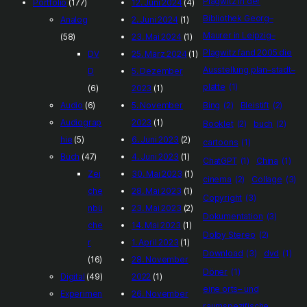
Plagwitz In der
Portfolio
(177)
12. Juni 2024
(4)
Bibliothek Georg–
Analog
2. Juni 2024
(1)
Maurer in Leipzig–
(58)
23. Mai 2024
(1)
Plagwitz fand 2005 die
DV
25. März 2024
(1)
Ausstellung plan–stadt–
D
5. Dezember
platte
(1)
(6)
2023
(1)
Audio
(6)
5. November
Bing
(2)
Bleistift
(2)
Audiograp
2023
(1)
Booklet
(2)
buch
(2)
hie
(5)
6. Juni 2023
(2)
cartoons
(1)
Buch
(47)
4. Juni 2023
(1)
ChatGPT
(1)
China
(1)
Zei
30. Mai 2023
(1)
cinema
(2)
Collage
(3)
che
28. Mai 2023
(1)
Copyright
(3)
nbü
23. Mai 2023
(2)
Dokumentation
(3)
che
14. Mai 2023
(1)
Dolby Stereo
(2)
r
1. April 2023
(1)
Download
(3)
dvd
(1)
(16)
28. November
Döner
(1)
Digital
(49)
2022
(1)
eine orts– und
Experimen
26. November
raumspezifische