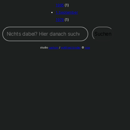
1995
(1)
1. September
1979
(1)
Suchen
Suchen
studio
caohom
/
gottfried binder
©
now