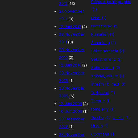
Pseudo-pornographic
2012
(13)
(1)
27. November
reise
(1)
2012
(3)
remastered
(5)
12. Juni 2012
(4)
28. November
Rumänien
(1)
2011
(3)
Sammlung
(2)
28. November
Selbstgemacht
(2)
2010
(2)
Selbstrefrenz
(2)
12. Juni 2010
(2)
Selbstverlag
(2)
29. November
special_feature
(1)
2009
(1)
stream
(1)
text
(3)
28. November
Textpromt
(1)
2009
(6)
Theorie
(1)
12. Juni 2009
(4)
tom&jerry
(1)
10. Juni 2009
(1)
Tusche
(2)
Unikat
(1)
28. Dezember
Urlaub
(1)
2008
(1)
utopmania
(1)
28. November