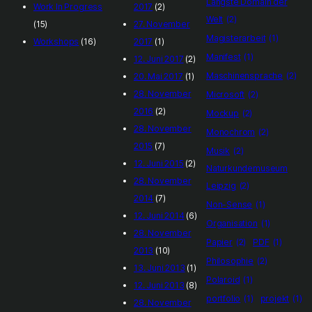
Längste Domain der
Work In Progress
2017
(2)
Welt
(2)
(15)
27. November
Magisterarbeit
(1)
Workshops
(16)
2017
(1)
Manifest
(1)
12. Juni 2017
(2)
Maschinensprache
(2)
20. Mai 2017
(1)
28. November
Microsoft
(2)
2016
(2)
Mockup
(2)
28. November
Monochrom
(2)
2015
(7)
Musik
(2)
12. Juni 2015
(2)
Naturkundemuseum
28. November
Leipzig
(2)
2014
(7)
Non-Sense
(1)
12. Juni 2014
(6)
Organisation
(1)
28. November
Papier
(2)
PDF
(1)
2013
(10)
Philosophie
(2)
13. Juni 2013
(1)
Polaroid
(1)
12. Juni 2013
(8)
portfolio
(1)
projekt
(1)
28. November