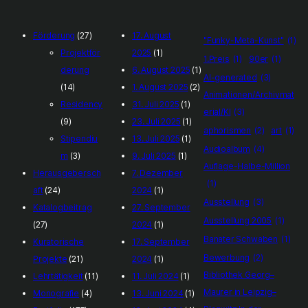
Förderung
(27)
17. August
"Funky-Meta-Kunst"
(1)
Projektför
2025
(1)
1.Preis
(1)
90er
(1)
derung
6. August 2025
(1)
AI-generated
(3)
(14)
1. August 2025
(2)
Animationen/Archivmat
Residency
31. Juli 2025
(1)
erial/KI
(3)
(9)
23. Juli 2025
(1)
aphorismen
(2)
art
(1)
Stipendiu
13. Juli 2025
(1)
Audioalbum
(4)
m
(3)
9. Juli 2025
(1)
Auflage-Halbe-Million
Herausgebersch
7. Dezember
(1)
aft
(24)
2024
(1)
Ausstellung
(3)
Katalogbeitrag
27. September
Ausstellung 2005
(1)
(27)
2024
(1)
Banater Schwaben
(1)
Kuratorische
17. September
Bewerbung
(2)
Projekte
(21)
2024
(1)
Bibliothek Georg–
Lehrtätigkeit
(11)
11. Juli 2024
(1)
Maurer in Leipzig–
Monografie
(4)
13. Juni 2024
(1)