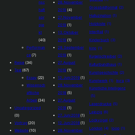
nsc
28. November
Grossbildformat
(2)
haft
2019
(4)
Halluzination
(1)
spr
27. November
Holzkiste
(1)
oje
2019
(1)
InterRail
(1)
kt
13. Oktober
(40)
2019
(1)
Kinderbuch
(3)
Performan
28. September
kino
(1)
ce
(7)
2019
(1)
Kugelschreiber
(2)
Reise
(34)
27. August
Kulturbundhaus
(1)
Text
(67)
2019
(1)
Kunstgeschichte
(2)
Essay
(22)
12. Juni 2019
(1)
Kunstwerk
(1)
kyra
(3)
Wissensch
28. November
Künstliche Intelligenz
aftliche
2018
(5)
(5)
Arbeit
(34)
27. August
Laserdrucke
(5)
Uncategorized
2018
(1)
Leipzig
(6)
(0)
27. Juni 2018
(1)
Lockvogel
(2)
Vortrag
(20)
12. Juni 2018
(1)
London
(4)
loop
(1)
Website
(10)
28. November