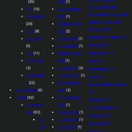
t
(35)
2022
(1)
photographische
Film
(15)
23. November
Bestandsaufnahme des
Fotografie
2022
(1)
Leipziger Stadtteils
(26)
22. November
Grünau statt.
(1)
KI-AI
(8)
2022
(2)
England
(3)
Epitaph
(1)
Konzept
21. Juni 2022
(1)
Erfindung
(1)
(5)
12. Juni 2022
(1)
Erich-Weisz
(1)
PDF
(11)
22. November
Showreel
2021
(1)
Essay
(2)
(3)
12. Juni 2021
(3)
experimental
(7)
Video/Clip
1. Januar 2021
(1)
Farbe
(2)
s
(22)
28. November
Farbe und Monochrom
Presseartikel
(6)
2020
(3)
(2)
Projekt
(92)
27. November
Fotoserie
(2)
Ausstellun
2020
(1)
found footage
(2)
gen
(63)
13. Juni 2020
(1)
förderung
(3)
Ge
12. Juni 2020
(1)
geheimnis
(1)
mei
4. Juni 2020
(1)
glitches
(1)