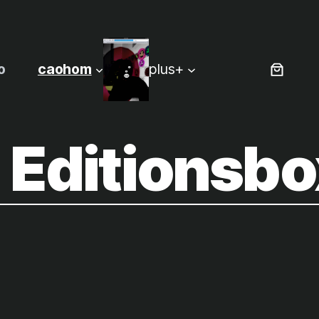
o
caohom
plus+
 Editionsbo