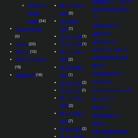
Kunstwerk
(1)
kyra
(3)
Wissensch
28. November
Künstliche Intelligenz
aftliche
2018
(5)
(5)
Arbeit
(34)
27. August
Laserdrucke
(5)
Uncategorized
2018
(1)
Leipzig
(6)
(0)
27. Juni 2018
(1)
Lockvogel
(2)
Vortrag
(20)
12. Juni 2018
(1)
London
(4)
loop
(1)
Website
(10)
28. November
Längste Domain der
Work In Progress
2017
(2)
Welt
(2)
(15)
27. November
Magisterarbeit
(1)
Workshops
(16)
2017
(1)
Manifest
(1)
12. Juni 2017
(2)
Maschinensprache
(2)
20. Mai 2017
(1)
28. November
Microsoft
(2)
2016
(2)
Mockup
(2)
28. November
Monochrom
(2)
2015
(7)
Musik
(2)
12. Juni 2015
(2)
Naturkundemuseum
28. November