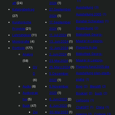
(1)
aft
(24)
2024
(1)
Ausstellung
(3)
Katalogbeitrag
27. September
Ausstellung 2005
(1)
(27)
2024
(1)
Banater Schwaben
(1)
Kuratorische
17. September
Bewerbung
(2)
Projekte
(21)
2024
(1)
Bibliothek Georg–
Lehrtätigkeit
(11)
11. Juli 2024
(1)
Maurer in Leipzig–
Monografie
(4)
13. Juni 2024
(1)
Plagwitz In der
Portfolio
(177)
12. Juni 2024
(4)
Bibliothek Georg–
Analog
2. Juni 2024
(1)
Maurer in Leipzig–
(58)
23. Mai 2024
(1)
Plagwitz fand 2005 die
DV
25. März 2024
(1)
Ausstellung plan–stadt–
D
5. Dezember
platte
(1)
(6)
2023
(1)
Audio
(6)
5. November
Bing
(2)
Bleistift
(2)
Audiograp
2023
(1)
Booklet
(2)
buch
(2)
hie
(5)
6. Juni 2023
(2)
cartoons
(1)
Buch
(47)
4. Juni 2023
(1)
ChatGPT
(1)
China
(1)
Zei
30. Mai 2023
(1)
cinema
(2)
Collage
(3)