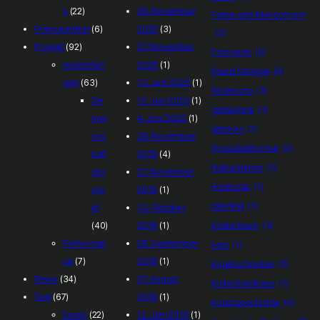
s
(22)
28. November
Farbe und Monochrom
Presseartikel
(6)
2020
(3)
(2)
Projekt
(92)
27. November
Fotoserie
(2)
Ausstellun
2020
(1)
found footage
(2)
gen
(63)
13. Juni 2020
(1)
förderung
(3)
Ge
12. Juni 2020
(1)
geheimnis
(1)
mei
4. Juni 2020
(1)
glitches
(1)
nsc
28. November
Grossbildformat
(2)
haft
2019
(4)
Halluzination
(1)
spr
27. November
Holzkiste
(1)
oje
2019
(1)
InterRail
(1)
kt
13. Oktober
(40)
2019
(1)
Kinderbuch
(3)
Performan
28. September
kino
(1)
ce
(7)
2019
(1)
Kugelschreiber
(2)
Reise
(34)
27. August
Kulturbundhaus
(1)
Text
(67)
2019
(1)
Kunstgeschichte
(2)
Essay
(22)
12. Juni 2019
(1)