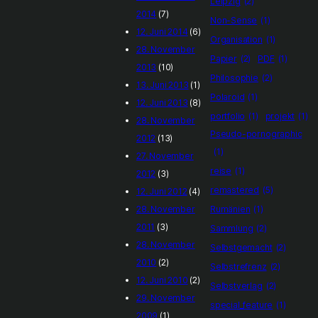
Leipzig
(2)
2014
(7)
Non-Sense
(1)
12. Juni 2014
(6)
Organisation
(1)
28. November
Papier
(2)
PDF
(1)
2013
(10)
Philosophie
(2)
13. Juni 2013
(1)
Polaroid
(1)
12. Juni 2013
(8)
portfolio
(1)
projekt
(1)
28. November
Pseudo-pornographic
2012
(13)
(1)
27. November
reise
(1)
2012
(3)
remastered
(5)
12. Juni 2012
(4)
28. November
Rumänien
(1)
2011
(3)
Sammlung
(2)
28. November
Selbstgemacht
(2)
2010
(2)
Selbstrefrenz
(2)
12. Juni 2010
(2)
Selbstverlag
(2)
29. November
special_feature
(1)
2009
(1)