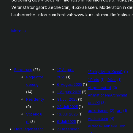
Veranstaltungsort: Zeche Carl, 45326 Essen. Moderation in d
Lautsprache. Infos zum Festival: www.kurz-stumm-filmfestival.
Mehr →
Förderung
(27)
17. August
"Funky-Meta-Kunst"
(1)
Projektför
2025
(1)
1.Preis
(1)
90er
(1)
derung
6. August 2025
(1)
AI-generated
(3)
(14)
1. August 2025
(2)
Animationen/Archivmat
Residency
31. Juli 2025
(1)
erial/KI
(3)
(9)
23. Juli 2025
(1)
aphorismen
(2)
art
(1)
Stipendiu
13. Juli 2025
(1)
Audioalbum
(4)
m
(3)
9. Juli 2025
(1)
Auflage-Halbe-Million
Herausgebersch
7. Dezember