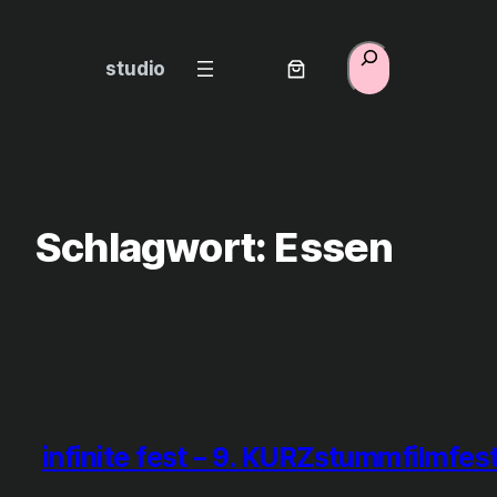
Zum
Inhalt
Suchen
studio
springen
Schlagwort:
Essen
infinite fest – 9. KURZstummfilmfes