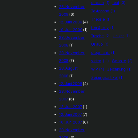
stream
(1)
text
(3)
28. November
Textpromt
(1)
2009
(6)
Theorie
(1)
12. Juni 2009
(4)
tom&jerry
(1)
10. Juni 2009
(1)
Tusche
(2)
Unikat
(1)
28. Dezember
Urlaub
(1)
2008
(1)
utopmania
(1)
28. November
2008
(7)
video
(11)
Website
(3)
28. August
WIP
(4)
Zeichnung
(1)
2008
(1)
Zeitungsartikel
(1)
12. Juni 2008
(4)
28. November
2007
(6)
13. Juni 2007
(1)
12. Juni 2007
(7)
10. Juni 2007
(6)
28. November
2006
(3)