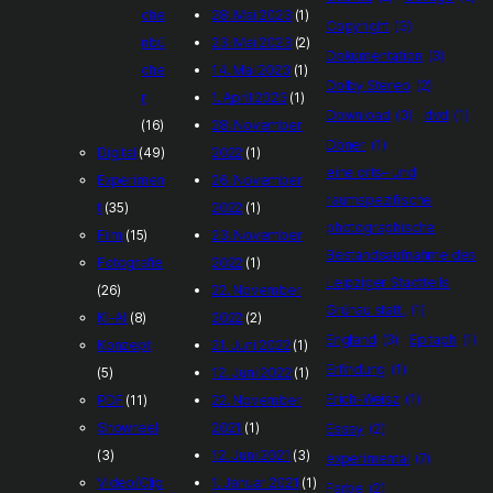
che
28. Mai 2023
(1)
Copyright
(3)
nbü
23. Mai 2023
(2)
Dokumentation
(3)
che
14. Mai 2023
(1)
Dolby Stereo
(2)
r
1. April 2023
(1)
Download
(3)
dvd
(1)
(16)
28. November
Döner
(1)
Digital
(49)
2022
(1)
eine orts– und
Experimen
26. November
raumspezifische
t
(35)
2022
(1)
photographische
Film
(15)
23. November
Bestandsaufnahme des
Fotografie
2022
(1)
Leipziger Stadtteils
(26)
22. November
Grünau statt.
(1)
KI-AI
(8)
2022
(2)
England
(3)
Epitaph
(1)
Konzept
21. Juni 2022
(1)
Erfindung
(1)
(5)
12. Juni 2022
(1)
Erich-Weisz
(1)
PDF
(11)
22. November
Showreel
2021
(1)
Essay
(2)
(3)
12. Juni 2021
(3)
experimental
(7)
Video/Clip
1. Januar 2021
(1)
Farbe
(2)