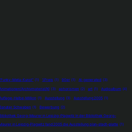
"Funky-Meta-Kunst"
(1)
1.Preis
(1)
90er
(1)
AI-generated
(3)
Animationen/Archivmaterial/KI
(3)
aphorismen
(2)
art
(1)
Audioalbum
(4)
Auflage-Halbe-Million
(1)
Ausstellung
(3)
Ausstellung 2005
(1)
Banater Schwaben
(1)
Bewerbung
(2)
Bibliothek Georg–Maurer in Leipzig–Plagwitz In der Bibliothek Georg–
Maurer in Leipzig–Plagwitz fand 2005 die Ausstellung plan–stadt–platte
(1)