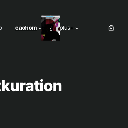
o
caohom
plus+
tkuration