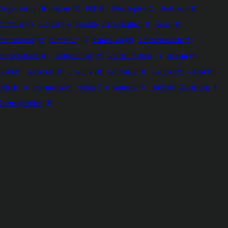
Organisation
(1)
Papier
(2)
PDF
(1)
Philosophie
(2)
Polaroid
(1)
portfolio
(1)
projekt
(1)
Pseudo-pornographic
(1)
reise
(1)
remastered
(5)
Rumänien
(1)
Sammlung
(2)
Selbstgemacht
(2)
Selbstrefrenz
(2)
Selbstverlag
(2)
special_feature
(1)
stream
(1)
text
(3)
Textpromt
(1)
Theorie
(1)
tom&jerry
(1)
Tusche
(2)
Unikat
(1)
Urlaub
(1)
utopmania
(1)
video
(11)
Website
(3)
WIP
(4)
Zeichnung
(1)
Zeitungsartikel
(1)