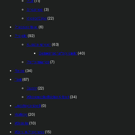
PDF
(11)
Showreel
(3)
Video/Clips
(22)
Presseartikel
(6)
Projekt
(92)
Ausstellungen
(63)
Gemeinschaftsprojekt
(40)
Performance
(7)
Reise
(34)
Text
(67)
Essay
(22)
Wissenschaftliche Arbeit
(34)
Uncategorized
(0)
Vortrag
(20)
Website
(10)
Work In Progress
(15)