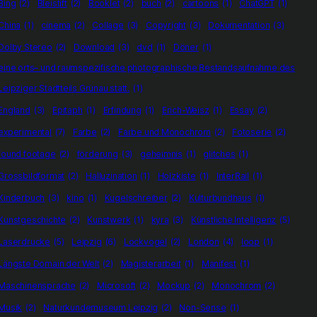
Bing
(2)
Bleistift
(2)
Booklet
(2)
buch
(2)
cartoons
(1)
ChatGPT
(1)
China
(1)
cinema
(2)
Collage
(3)
Copyright
(3)
Dokumentation
(3)
Dolby Stereo
(2)
Download
(3)
dvd
(1)
Döner
(1)
eine orts– und raumspezifische photographische Bestandsaufnahme des
Leipziger Stadtteils Grünau statt.
(1)
England
(3)
Epitaph
(1)
Erfindung
(1)
Erich-Weisz
(1)
Essay
(2)
experimental
(7)
Farbe
(2)
Farbe und Monochrom
(2)
Fotoserie
(2)
found footage
(2)
förderung
(3)
geheimnis
(1)
glitches
(1)
Grossbildformat
(2)
Halluzination
(1)
Holzkiste
(1)
InterRail
(1)
Kinderbuch
(3)
kino
(1)
Kugelschreiber
(2)
Kulturbundhaus
(1)
Kunstgeschichte
(2)
Kunstwerk
(1)
kyra
(3)
Künstliche Intelligenz
(5)
Laserdrucke
(5)
Leipzig
(6)
Lockvogel
(2)
London
(4)
loop
(1)
Längste Domain der Welt
(2)
Magisterarbeit
(1)
Manifest
(1)
Maschinensprache
(2)
Microsoft
(2)
Mockup
(2)
Monochrom
(2)
Musik
(2)
Naturkundemuseum Leipzig
(2)
Non-Sense
(1)