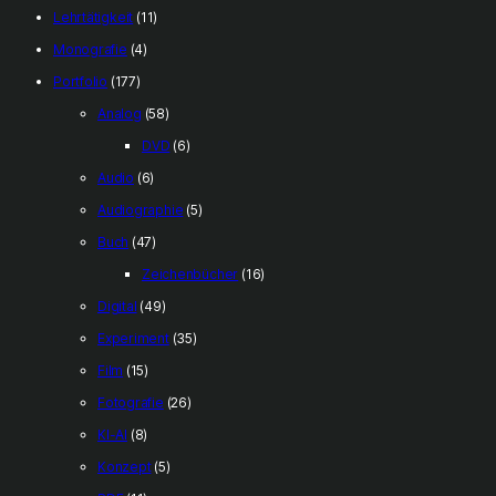
Lehrtätigkeit
(11)
Monografie
(4)
Portfolio
(177)
Analog
(58)
DVD
(6)
Audio
(6)
Audiographie
(5)
Buch
(47)
Zeichenbücher
(16)
Digital
(49)
Experiment
(35)
Film
(15)
Fotografie
(26)
KI-AI
(8)
Konzept
(5)