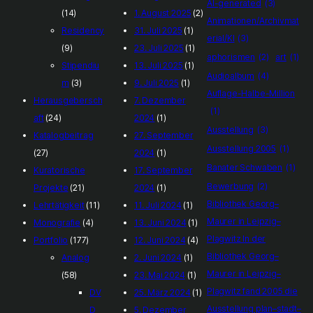
AI-generated
(3)
(14)
1. August 2025
(2)
Animationen/Archivmat
Residency
31. Juli 2025
(1)
erial/KI
(3)
(9)
23. Juli 2025
(1)
aphorismen
(2)
art
(1)
Stipendiu
13. Juli 2025
(1)
Audioalbum
(4)
m
(3)
9. Juli 2025
(1)
Auflage-Halbe-Million
Herausgebersch
7. Dezember
(1)
aft
(24)
2024
(1)
Ausstellung
(3)
Katalogbeitrag
27. September
Ausstellung 2005
(1)
(27)
2024
(1)
Banater Schwaben
(1)
Kuratorische
17. September
Bewerbung
(2)
Projekte
(21)
2024
(1)
Bibliothek Georg–
Lehrtätigkeit
(11)
11. Juli 2024
(1)
Maurer in Leipzig–
Monografie
(4)
13. Juni 2024
(1)
Plagwitz In der
Portfolio
(177)
12. Juni 2024
(4)
Bibliothek Georg–
Analog
2. Juni 2024
(1)
Maurer in Leipzig–
(58)
23. Mai 2024
(1)
Plagwitz fand 2005 die
DV
25. März 2024
(1)
Ausstellung plan–stadt–
D
5. Dezember