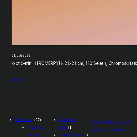
31. Juli 2025
›xotic-mini: HIROMERPY! I‹ 21×21 cm, 110 Seiten, Chromosulfatk
Mehr →
Förderung
(27)
17. August
"Funky-Meta-Kunst"
(1)
Projektför
2025
(1)
1.Preis
(1)
90er
(1)
derung
6. August 2025
(1)