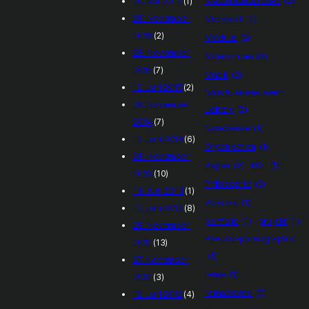
Maschinensprache
(2)
20. Mai 2017
(1)
28. November
Microsoft
(2)
2016
(2)
Mockup
(2)
28. November
Monochrom
(2)
2015
(7)
Musik
(2)
12. Juni 2015
(2)
Naturkundemuseum
28. November
Leipzig
(2)
2014
(7)
Non-Sense
(1)
12. Juni 2014
(6)
Organisation
(1)
28. November
Papier
(2)
PDF
(1)
2013
(10)
Philosophie
(2)
13. Juni 2013
(1)
Polaroid
(1)
12. Juni 2013
(8)
portfolio
(1)
projekt
(1)
28. November
Pseudo-pornographic
2012
(13)
(1)
27. November
reise
(1)
2012
(3)
remastered
(5)
12. Juni 2012
(4)