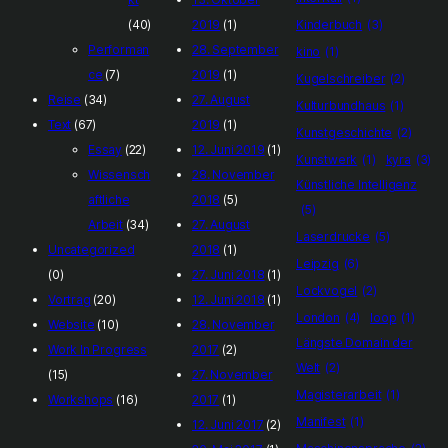
(40)
2019
(1)
Kinderbuch
(3)
Performan
28. September
kino
(1)
ce
(7)
2019
(1)
Kugelschreiber
(2)
Reise
(34)
27. August
Kulturbundhaus
(1)
Text
(67)
2019
(1)
Kunstgeschichte
(2)
Essay
(22)
12. Juni 2019
(1)
Kunstwerk
(1)
kyra
(3)
Wissensch
28. November
Künstliche Intelligenz
aftliche
2018
(5)
(5)
Arbeit
(34)
27. August
Laserdrucke
(5)
Uncategorized
2018
(1)
Leipzig
(6)
(0)
27. Juni 2018
(1)
Lockvogel
(2)
Vortrag
(20)
12. Juni 2018
(1)
London
(4)
loop
(1)
Website
(10)
28. November
Längste Domain der
Work In Progress
2017
(2)
Welt
(2)
(15)
27. November
Magisterarbeit
(1)
Workshops
(16)
2017
(1)
Manifest
(1)
12. Juni 2017
(2)