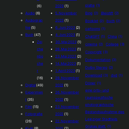
platte
(1)
(6)
2023
(1)
Audio
(6)
5. November
Bing
(2)
Bleistift
(2)
Audiograp
2023
(1)
Booklet
(2)
buch
(2)
hie
(5)
6. Juni 2023
(2)
cartoons
(1)
Buch
(47)
4. Juni 2023
(1)
ChatGPT
(1)
China
(1)
Zei
30. Mai 2023
(1)
cinema
(2)
Collage
(3)
che
28. Mai 2023
(1)
Copyright
(3)
nbü
23. Mai 2023
(2)
Dokumentation
(3)
che
14. Mai 2023
(1)
Dolby Stereo
(2)
r
1. April 2023
(1)
Download
(3)
dvd
(1)
(16)
28. November
Döner
(1)
Digital
(49)
2022
(1)
eine orts– und
Experimen
26. November
raumspezifische
t
(35)
2022
(1)
photographische
Film
(15)
23. November
Bestandsaufnahme des
Fotografie
2022
(1)
Leipziger Stadtteils
(26)
22. November
Grünau statt.
(1)
KI-AI
(8)
2022
(2)