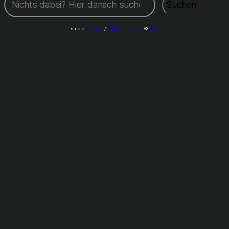
Suchen
studio
caohom
/
gottfried binder
©
now