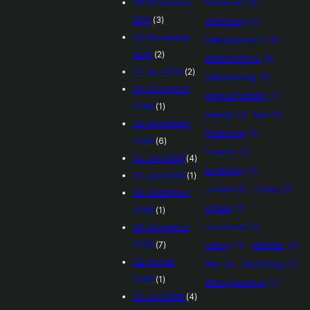
28. November
Rumänien
(1)
2011
(3)
Sammlung
(2)
28. November
Selbstgemacht
(2)
2010
(2)
Selbstrefrenz
(2)
12. Juni 2010
(2)
Selbstverlag
(2)
29. November
special_feature
(1)
2009
(1)
stream
(1)
text
(3)
28. November
Textpromt
(1)
2009
(6)
Theorie
(1)
12. Juni 2009
(4)
tom&jerry
(1)
10. Juni 2009
(1)
Tusche
(2)
Unikat
(1)
28. Dezember
Urlaub
(1)
2008
(1)
utopmania
(1)
28. November
2008
(7)
video
(11)
Website
(3)
28. August
WIP
(4)
Zeichnung
(1)
2008
(1)
Zeitungsartikel
(1)
12. Juni 2008
(4)