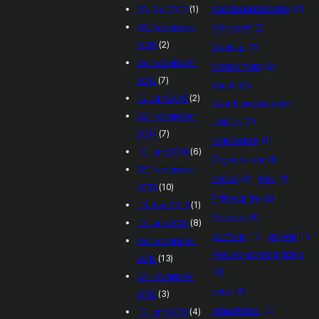
Maschinensprache
(2)
20. Mai 2017
(1)
28. November
Microsoft
(2)
2016
(2)
Mockup
(2)
28. November
Monochrom
(2)
2015
(7)
Musik
(2)
12. Juni 2015
(2)
Naturkundemuseum
28. November
Leipzig
(2)
2014
(7)
Non-Sense
(1)
12. Juni 2014
(6)
Organisation
(1)
28. November
Papier
(2)
PDF
(1)
2013
(10)
Philosophie
(2)
13. Juni 2013
(1)
Polaroid
(1)
12. Juni 2013
(8)
portfolio
(1)
projekt
(1)
28. November
Pseudo-pornographic
2012
(13)
(1)
27. November
reise
(1)
2012
(3)
remastered
(5)
12. Juni 2012
(4)