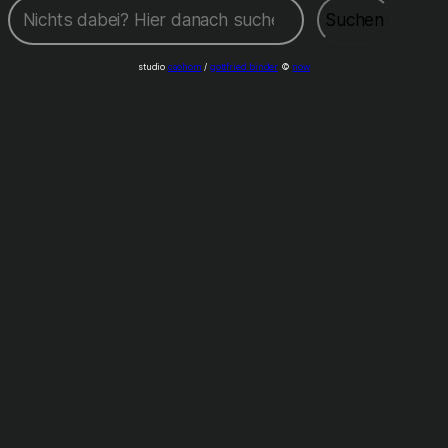
Suchen
Suchen
studio
caohom
/
gottfried binder
©
now