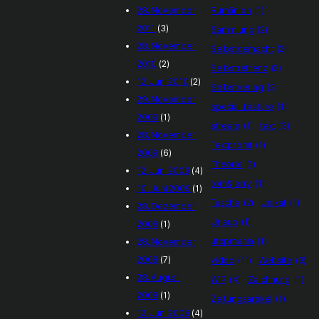
28. November
Rumänien
(1)
2011
(3)
Sammlung
(2)
28. November
Selbstgemacht
(2)
2010
(2)
Selbstrefrenz
(2)
12. Juni 2010
(2)
Selbstverlag
(2)
29. November
special_feature
(1)
2009
(1)
stream
(1)
text
(3)
28. November
Textpromt
(1)
2009
(6)
Theorie
(1)
12. Juni 2009
(4)
tom&jerry
(1)
10. Juni 2009
(1)
Tusche
(2)
Unikat
(1)
28. Dezember
Urlaub
(1)
2008
(1)
utopmania
(1)
28. November
2008
(7)
video
(11)
Website
(3)
28. August
WIP
(4)
Zeichnung
(1)
2008
(1)
Zeitungsartikel
(1)
12. Juni 2008
(4)