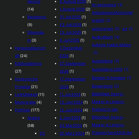
derung
6. August 2025
(1)
AI-generated
(3)
(14)
1. August 2025
(2)
Animationen/Archivmat
Residency
31. Juli 2025
(1)
erial/KI
(3)
(9)
23. Juli 2025
(1)
aphorismen
(2)
art
(1)
Stipendiu
13. Juli 2025
(1)
Audioalbum
(4)
m
(3)
9. Juli 2025
(1)
Auflage-Halbe-Million
Herausgebersch
7. Dezember
(1)
aft
(24)
2024
(1)
Ausstellung
(3)
Katalogbeitrag
27. September
Ausstellung 2005
(1)
(27)
2024
(1)
Banater Schwaben
(1)
Kuratorische
17. September
Bewerbung
(2)
Projekte
(21)
2024
(1)
Bibliothek Georg–
Lehrtätigkeit
(11)
11. Juli 2024
(1)
Maurer in Leipzig–
Monografie
(4)
13. Juni 2024
(1)
Plagwitz In der
Portfolio
(177)
12. Juni 2024
(4)
Bibliothek Georg–
Analog
2. Juni 2024
(1)
Maurer in Leipzig–
(58)
23. Mai 2024
(1)
Plagwitz fand 2005 die
DV
25. März 2024
(1)