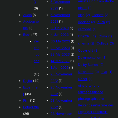
Ausstellung plan–stadt–
D
5. Dezember
platte
(1)
(6)
2023
(1)
Audio
(6)
5. November
Bing
(2)
Bleistift
(2)
Audiograp
2023
(1)
Booklet
(2)
buch
(2)
hie
(5)
6. Juni 2023
(2)
cartoons
(1)
Buch
(47)
4. Juni 2023
(1)
ChatGPT
(1)
China
(1)
Zei
30. Mai 2023
(1)
cinema
(2)
Collage
(3)
che
28. Mai 2023
(1)
Copyright
(3)
nbü
23. Mai 2023
(2)
Dokumentation
(3)
che
14. Mai 2023
(1)
Dolby Stereo
(2)
r
1. April 2023
(1)
Download
(3)
dvd
(1)
(16)
28. November
Döner
(1)
Digital
(49)
2022
(1)
eine orts– und
Experimen
26. November
raumspezifische
t
(35)
2022
(1)
photographische
Film
(15)
23. November
Bestandsaufnahme des
Fotografie
2022
(1)
Leipziger Stadtteils
(26)
22. November