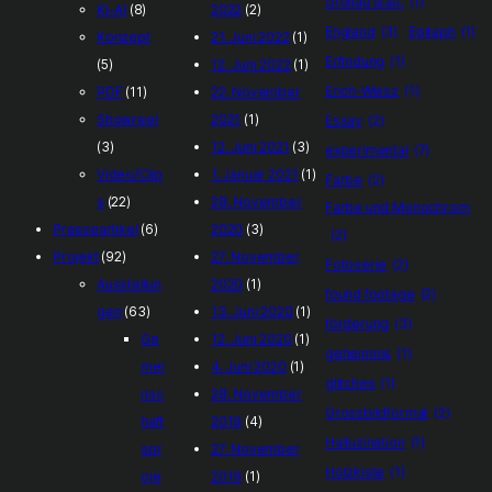
Grünau statt.
(1)
KI-AI
(8)
2022
(2)
England
(3)
Epitaph
(1)
Konzept
21. Juni 2022
(1)
Erfindung
(1)
(5)
12. Juni 2022
(1)
Erich-Weisz
(1)
PDF
(11)
22. November
Showreel
2021
(1)
Essay
(2)
(3)
12. Juni 2021
(3)
experimental
(7)
Video/Clip
1. Januar 2021
(1)
Farbe
(2)
s
(22)
28. November
Farbe und Monochrom
Presseartikel
(6)
2020
(3)
(2)
Projekt
(92)
27. November
Fotoserie
(2)
Ausstellun
2020
(1)
found footage
(2)
gen
(63)
13. Juni 2020
(1)
förderung
(3)
Ge
12. Juni 2020
(1)
geheimnis
(1)
mei
4. Juni 2020
(1)
glitches
(1)
nsc
28. November
Grossbildformat
(2)
haft
2019
(4)
Halluzination
(1)
spr
27. November
Holzkiste
(1)
oje
2019
(1)