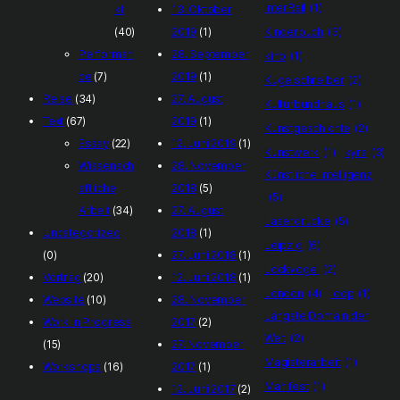
InterRail
(1)
kt
13. Oktober
(40)
2019
(1)
Kinderbuch
(3)
Performan
28. September
kino
(1)
ce
(7)
2019
(1)
Kugelschreiber
(2)
Reise
(34)
27. August
Kulturbundhaus
(1)
Text
(67)
2019
(1)
Kunstgeschichte
(2)
Essay
(22)
12. Juni 2019
(1)
Kunstwerk
(1)
kyra
(3)
Wissensch
28. November
Künstliche Intelligenz
aftliche
2018
(5)
(5)
Arbeit
(34)
27. August
Laserdrucke
(5)
Uncategorized
2018
(1)
Leipzig
(6)
(0)
27. Juni 2018
(1)
Lockvogel
(2)
Vortrag
(20)
12. Juni 2018
(1)
London
(4)
loop
(1)
Website
(10)
28. November
Längste Domain der
Work In Progress
2017
(2)
Welt
(2)
(15)
27. November
Magisterarbeit
(1)
Workshops
(16)
2017
(1)
Manifest
(1)
12. Juni 2017
(2)