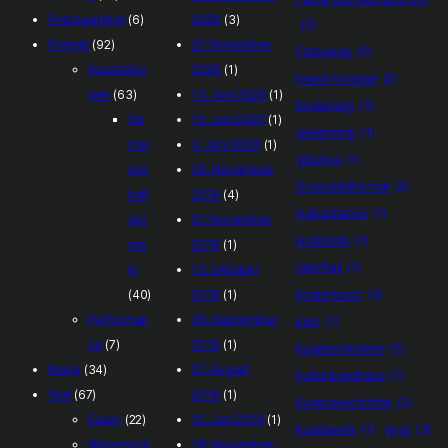
Presseartikel
(6)
2020
(3)
(2)
Projekt
(92)
27. November
Fotoserie
(2)
Ausstellun
2020
(1)
found footage
(2)
gen
(63)
13. Juni 2020
(1)
förderung
(3)
Ge
12. Juni 2020
(1)
geheimnis
(1)
mei
4. Juni 2020
(1)
glitches
(1)
nsc
28. November
Grossbildformat
(2)
haft
2019
(4)
Halluzination
(1)
spr
27. November
Holzkiste
(1)
oje
2019
(1)
InterRail
(1)
kt
13. Oktober
(40)
2019
(1)
Kinderbuch
(3)
Performan
28. September
kino
(1)
ce
(7)
2019
(1)
Kugelschreiber
(2)
Reise
(34)
27. August
Kulturbundhaus
(1)
Text
(67)
2019
(1)
Kunstgeschichte
(2)
Essay
(22)
12. Juni 2019
(1)
Kunstwerk
(1)
kyra
(3)
Wissensch
28. November