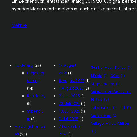
Ein Zeichenbuch: entstanden analog 2015/2016, digital bearbe
hybrides Medium fortzusetzen ist auch ein Experiment. Interess
Mehr →
Förderung
(27)
17. August
"Funky-Meta-Kunst"
(1)
Projektför
2025
(1)
1.Preis
(1)
90er
(1)
derung
6. August 2025
(1)
AI-generated
(3)
(14)
1. August 2025
(2)
Animationen/Archivmat
Residency
31. Juli 2025
(1)
erial/KI
(3)
(9)
23. Juli 2025
(1)
aphorismen
(2)
art
(1)
Stipendiu
13. Juli 2025
(1)
Audioalbum
(4)
m
(3)
9. Juli 2025
(1)
Auflage-Halbe-Million
Herausgebersch
7. Dezember
(1)
aft
(24)
2024
(1)