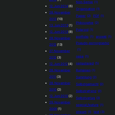
Non-Sense
(1)
12. Juni 2014
(6)
Organisation
(1)
28. November
Papier
(2)
PDF
(1)
2013
(10)
Philosophie
(2)
13. Juni 2013
(1)
Polaroid
(1)
12. Juni 2013
(8)
portfolio
(1)
projekt
(1)
28. November
Pseudo-pornographic
2012
(13)
(1)
27. November
reise
(1)
2012
(3)
remastered
(5)
12. Juni 2012
(4)
28. November
Rumänien
(1)
2011
(3)
Sammlung
(2)
28. November
Selbstgemacht
(2)
2010
(2)
Selbstrefrenz
(2)
12. Juni 2010
(2)
Selbstverlag
(2)
29. November
special_feature
(1)
2009
(1)
stream
(1)
text
(3)