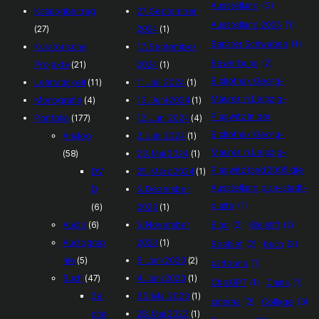
Ausstellung
(3)
Katalogbeitrag
27. September
Ausstellung 2005
(1)
(27)
2024
(1)
Banater Schwaben
(1)
Kuratorische
17. September
Bewerbung
(2)
Projekte
(21)
2024
(1)
Bibliothek Georg–
Lehrtätigkeit
(11)
11. Juli 2024
(1)
Maurer in Leipzig–
Monografie
(4)
13. Juni 2024
(1)
Plagwitz In der
Portfolio
(177)
12. Juni 2024
(4)
Bibliothek Georg–
Analog
2. Juni 2024
(1)
Maurer in Leipzig–
(58)
23. Mai 2024
(1)
Plagwitz fand 2005 die
DV
25. März 2024
(1)
Ausstellung plan–stadt–
D
5. Dezember
platte
(1)
(6)
2023
(1)
Audio
(6)
5. November
Bing
(2)
Bleistift
(2)
Audiograp
2023
(1)
Booklet
(2)
buch
(2)
hie
(5)
6. Juni 2023
(2)
cartoons
(1)
Buch
(47)
4. Juni 2023
(1)
ChatGPT
(1)
China
(1)
Zei
30. Mai 2023
(1)
cinema
(2)
Collage
(3)
che
28. Mai 2023
(1)