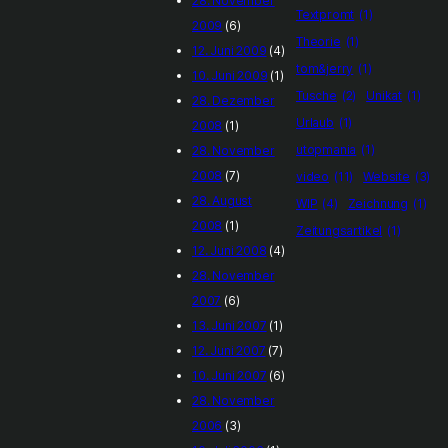
28. November
Textpromt
(1)
2009
(6)
Theorie
(1)
12. Juni 2009
(4)
tom&jerry
(1)
10. Juni 2009
(1)
Tusche
(2)
Unikat
(1)
28. Dezember
Urlaub
(1)
2008
(1)
utopmania
(1)
28. November
2008
(7)
video
(11)
Website
(3)
28. August
WIP
(4)
Zeichnung
(1)
2008
(1)
Zeitungsartikel
(1)
12. Juni 2008
(4)
28. November
2007
(6)
13. Juni 2007
(1)
12. Juni 2007
(7)
10. Juni 2007
(6)
28. November
2006
(3)