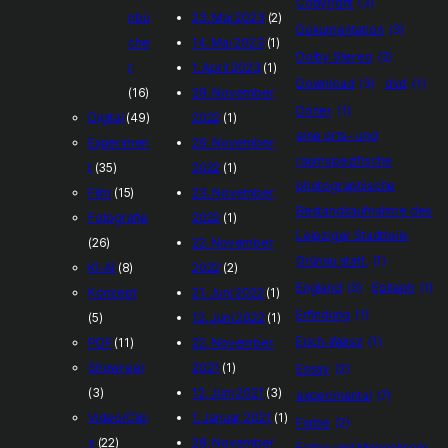
Copyright
(3)
nbü
23. Mai 2023
(2)
Dokumentation
(3)
che
14. Mai 2023
(1)
Dolby Stereo
(2)
r
1. April 2023
(1)
Download
(3)
dvd
(1)
(16)
28. November
Döner
(1)
Digital
(49)
2022
(1)
eine orts– und
Experimen
26. November
raumspezifische
t
(35)
2022
(1)
photographische
Film
(15)
23. November
Bestandsaufnahme des
Fotografie
2022
(1)
Leipziger Stadtteils
(26)
22. November
Grünau statt.
(1)
KI-AI
(8)
2022
(2)
England
(3)
Epitaph
(1)
Konzept
21. Juni 2022
(1)
Erfindung
(1)
(5)
12. Juni 2022
(1)
Erich-Weisz
(1)
PDF
(11)
22. November
Showreel
2021
(1)
Essay
(2)
(3)
12. Juni 2021
(3)
experimental
(7)
Video/Clip
1. Januar 2021
(1)
Farbe
(2)
s
(22)
28. November
Farbe und Monochrom