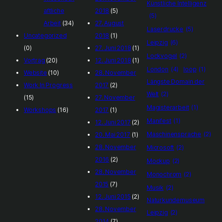
Künstliche Intelligenz
aftliche
2018
(5)
(5)
Arbeit
(34)
27. August
Laserdrucke
(5)
Uncategorized
2018
(1)
Leipzig
(6)
(0)
27. Juni 2018
(1)
Lockvogel
(2)
Vortrag
(20)
12. Juni 2018
(1)
London
(4)
loop
(1)
Website
(10)
28. November
Längste Domain der
Work In Progress
2017
(2)
Welt
(2)
(15)
27. November
Magisterarbeit
(1)
Workshops
(16)
2017
(1)
Manifest
(1)
12. Juni 2017
(2)
Maschinensprache
(2)
20. Mai 2017
(1)
28. November
Microsoft
(2)
2016
(2)
Mockup
(2)
28. November
Monochrom
(2)
2015
(7)
Musik
(2)
12. Juni 2015
(2)
Naturkundemuseum
28. November
Leipzig
(2)
2014
(7)